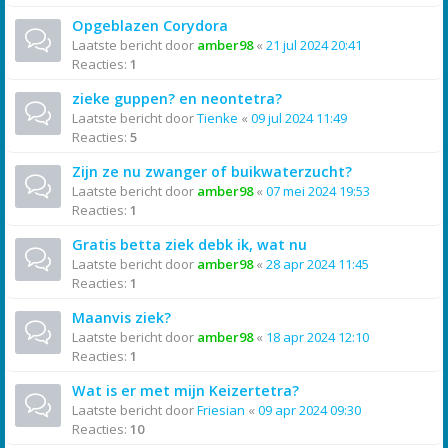
Opgeblazen Corydora
Laatste bericht door
amber98
«
21 jul 2024 20:41
Reacties:
1
zieke guppen? en neontetra?
Laatste bericht door
Tienke
«
09 jul 2024 11:49
Reacties:
5
Zijn ze nu zwanger of buikwaterzucht?
Laatste bericht door
amber98
«
07 mei 2024 19:53
Reacties:
1
Gratis betta ziek debk ik, wat nu
Laatste bericht door
amber98
«
28 apr 2024 11:45
Reacties:
1
Maanvis ziek?
Laatste bericht door
amber98
«
18 apr 2024 12:10
Reacties:
1
Wat is er met mijn Keizertetra?
Laatste bericht door
Friesian
«
09 apr 2024 09:30
Reacties:
10