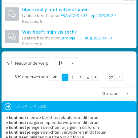
black molly met witte stippen
Laatste bericht door
FRANCOIS
«
23 sep 2023 20:29
Reacties:
5
Wat heeft mijn vis toch?
Laatste bericht door
Strootje
«
31 aug 2023 14:10
Reacties:
8
Nieuw onderwerp
539 onderwerpen
1
2
3
4
5
…
27
Ga naar
FORUMPERMISSIES
Je
kunt niet
nieuwe berichten plaatsen in dit forum
Je
kunt niet
reageren op onderwerpen in dit forum
Je
kunt niet
je eigen berichten wijzigen in dit forum
Je
kunt niet
je eigen berichten verwijderen in dit forum
Je
kunt geen
bijlagen plaatsen in dit forum