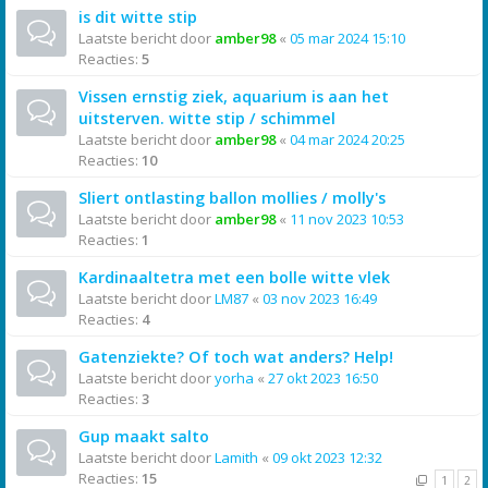
is dit witte stip
Laatste bericht door
amber98
«
05 mar 2024 15:10
Reacties:
5
Vissen ernstig ziek, aquarium is aan het
uitsterven. witte stip / schimmel
Laatste bericht door
amber98
«
04 mar 2024 20:25
Reacties:
10
Sliert ontlasting ballon mollies / molly's
Laatste bericht door
amber98
«
11 nov 2023 10:53
Reacties:
1
Kardinaaltetra met een bolle witte vlek
Laatste bericht door
LM87
«
03 nov 2023 16:49
Reacties:
4
Gatenziekte? Of toch wat anders? Help!
Laatste bericht door
yorha
«
27 okt 2023 16:50
Reacties:
3
Gup maakt salto
Laatste bericht door
Lamith
«
09 okt 2023 12:32
Reacties:
15
1
2