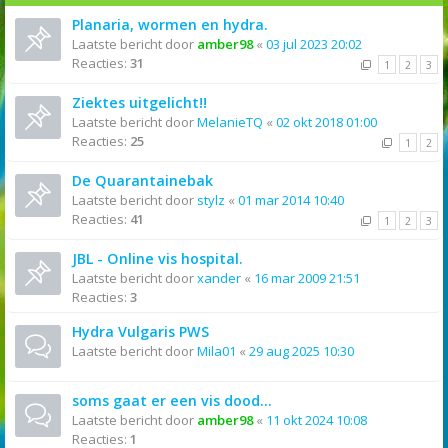
Planaria, wormen en hydra.
Laatste bericht door
amber98
«
03 jul 2023 20:02
Reacties:
31
1
2
3
Ziektes uitgelicht!!
Laatste bericht door
MelanieTQ
«
02 okt 2018 01:00
Reacties:
25
1
2
De Quarantainebak
Laatste bericht door
stylz
«
01 mar 2014 10:40
Reacties:
41
1
2
3
JBL - Online vis hospital.
Laatste bericht door
xander
«
16 mar 2009 21:51
Reacties:
3
Hydra Vulgaris PWS
Laatste bericht door
Mila01
«
29 aug 2025 10:30
soms gaat er een vis dood...
Laatste bericht door
amber98
«
11 okt 2024 10:08
Reacties:
1