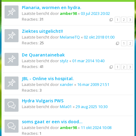
Planaria, wormen en hydra.
Laatste bericht door
amber98
«
03 jul 2023 20:02
Reacties:
31
1
2
3
Ziektes uitgelicht!!
Laatste bericht door
MelanieTQ
«
02 okt 2018 01:00
Reacties:
25
1
2
De Quarantainebak
Laatste bericht door
stylz
«
01 mar 2014 10:40
Reacties:
41
1
2
3
JBL - Online vis hospital.
Laatste bericht door
xander
«
16 mar 2009 21:51
Reacties:
3
Hydra Vulgaris PWS
Laatste bericht door
Mila01
«
29 aug 2025 10:30
soms gaat er een vis dood...
Laatste bericht door
amber98
«
11 okt 2024 10:08
Reacties:
1