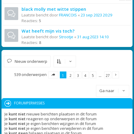
black molly met witte stippen
Laatste bericht door
FRANCOIS
«
23 sep 2023 20:29
Reacties:
5
Wat heeft mijn vis toch?
Laatste bericht door
Strootje
«
31 aug 2023 14:10
Reacties:
8
Nieuw onderwerp
539 onderwerpen
1
2
3
4
5
…
27
Ga naar
FORUMPERMISSIES
Je
kunt niet
nieuwe berichten plaatsen in dit forum
Je
kunt niet
reageren op onderwerpen in dit forum
Je
kunt niet
je eigen berichten wijzigen in dit forum
Je
kunt niet
je eigen berichten verwijderen in dit forum
Je
kunt geen
bijlagen plaatsen in dit forum