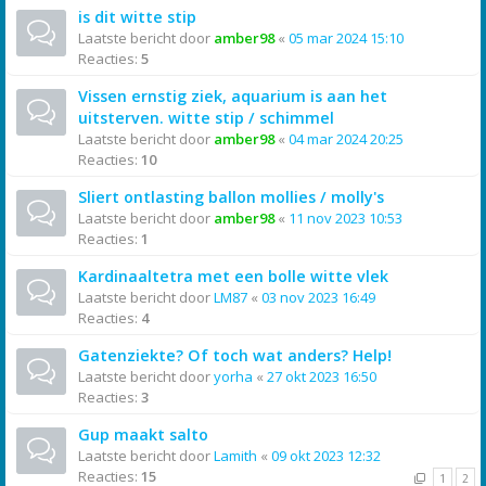
is dit witte stip
Laatste bericht door
amber98
«
05 mar 2024 15:10
Reacties:
5
Vissen ernstig ziek, aquarium is aan het
uitsterven. witte stip / schimmel
Laatste bericht door
amber98
«
04 mar 2024 20:25
Reacties:
10
Sliert ontlasting ballon mollies / molly's
Laatste bericht door
amber98
«
11 nov 2023 10:53
Reacties:
1
Kardinaaltetra met een bolle witte vlek
Laatste bericht door
LM87
«
03 nov 2023 16:49
Reacties:
4
Gatenziekte? Of toch wat anders? Help!
Laatste bericht door
yorha
«
27 okt 2023 16:50
Reacties:
3
Gup maakt salto
Laatste bericht door
Lamith
«
09 okt 2023 12:32
Reacties:
15
1
2