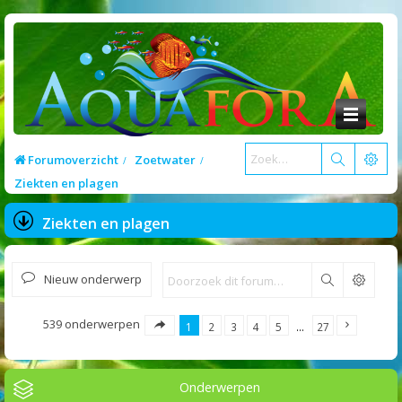
Forumoverzicht
Zoetwater
Ziekten en plagen
Ziekten en plagen
Nieuw onderwerp
Zoek
539 onderwerpen
1
2
3
4
5
…
27
Onderwerpen