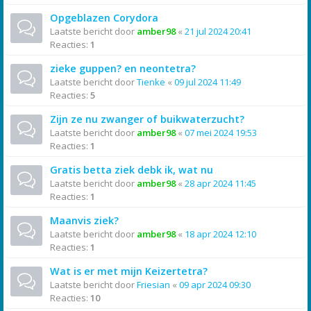
Opgeblazen Corydora
Laatste bericht door
amber98
«
21 jul 2024 20:41
Reacties:
1
zieke guppen? en neontetra?
Laatste bericht door
Tienke
«
09 jul 2024 11:49
Reacties:
5
Zijn ze nu zwanger of buikwaterzucht?
Laatste bericht door
amber98
«
07 mei 2024 19:53
Reacties:
1
Gratis betta ziek debk ik, wat nu
Laatste bericht door
amber98
«
28 apr 2024 11:45
Reacties:
1
Maanvis ziek?
Laatste bericht door
amber98
«
18 apr 2024 12:10
Reacties:
1
Wat is er met mijn Keizertetra?
Laatste bericht door
Friesian
«
09 apr 2024 09:30
Reacties:
10