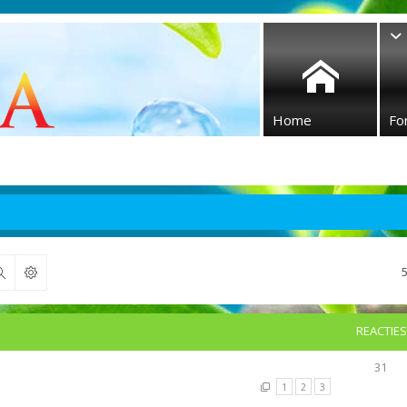
Home
Fo
Zoek
REACTIES
31
1
2
3