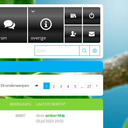
rum
overige
539 onderwerpen
1
2
3
4
5
…
27
WEERGAVES
LAATSTE BERICHT
88887
door
amber98
03 jul 2023 20:02