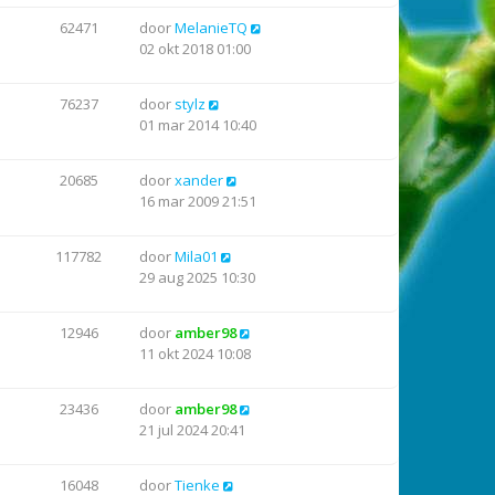
62471
door
MelanieTQ
02 okt 2018 01:00
76237
door
stylz
01 mar 2014 10:40
20685
door
xander
16 mar 2009 21:51
117782
door
Mila01
29 aug 2025 10:30
12946
door
amber98
11 okt 2024 10:08
23436
door
amber98
21 jul 2024 20:41
16048
door
Tienke