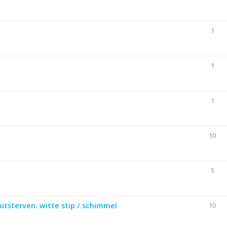
1
1
1
10
5
uitsterven. witte stip / schimmel
10