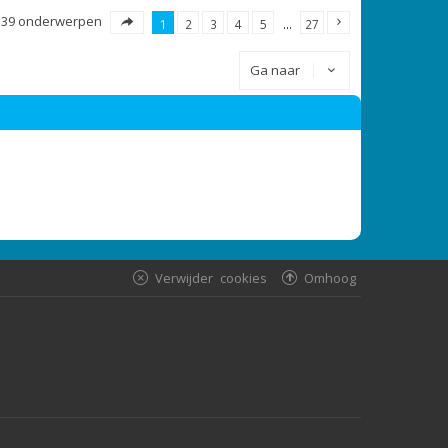
539 onderwerpen
1
2
3
4
5
…
27
Ga naar
Verwijder cookies
Omhoog