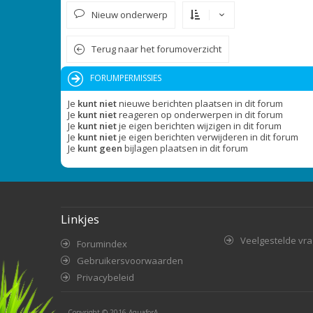
Nieuw onderwerp
Terug naar het forumoverzicht
FORUMPERMISSIES
Je
kunt niet
nieuwe berichten plaatsen in dit forum
Je
kunt niet
reageren op onderwerpen in dit forum
Je
kunt niet
je eigen berichten wijzigen in dit forum
Je
kunt niet
je eigen berichten verwijderen in dit forum
Je
kunt geen
bijlagen plaatsen in dit forum
Linkjes
Veelgestelde vr
Forumindex
Gebruikersvoorwaarden
Privacybeleid
Copyright © 2016
AquaforA