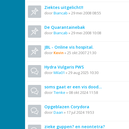
Ziektes uitgelicht!!
door
Biancab
»
29 mei 2008 08:55
De Quarantainebak
door
Biancab
»
29 mei 2008 10:08
JBL - Online vis hospital.
door
Kevin
»
25 okt 2007 21:30
Hydra Vulgaris PWS
door
Mila01
»
29 aug 2025 10:30
soms gaat er een vis dood...
door
Tienke
»
08 okt 2024 11:58
Opgeblazen Corydora
door
Daan
»
17 jul 2024 19:53
zieke guppen? en neontetra?