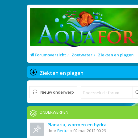
Forumoverzicht
Zoetwater
Ziekten en plagen
Ziekten en plagen
Nieuw onderwerp
ONDERWERPEN
Planaria, wormen en hydra.
door
Bertus
»
02 mar 2012 00:29