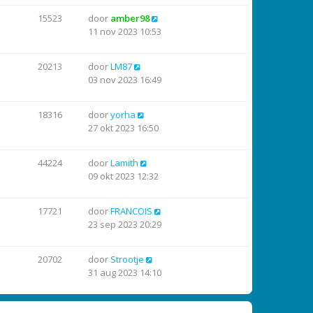
15523
door
amber98
11 nov 2023 10:53
20213
door
LM87
03 nov 2023 16:49
18316
door
yorha
27 okt 2023 16:50
44224
door
Lamith
09 okt 2023 12:32
17721
door
FRANCOIS
23 sep 2023 20:29
20702
door
Strootje
31 aug 2023 14:10