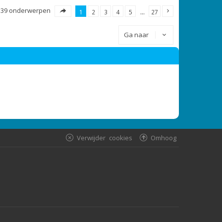
539 onderwerpen
1
2
3
4
5
…
27
Ga naar
Verwijder cookies
Omhoog