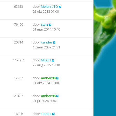
62653
door
MelanieTQ
02 okt 2018 01:00
76400
door
stylz
01 mar 2014 10:40
20714
door
xander
16 mar 2009 21:51
119067
door
Mila01
29 aug 2025 10:30
12982
door
amber98
11 okt 2024 10:08
23492
door
amber98
21 jul 2024 20:41
16106
door
Tienke