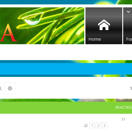
Home
Fo
Zoek
REACTIES
31
1
2
3