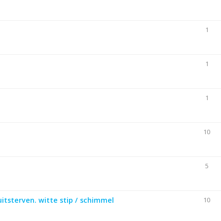
1
1
1
10
5
uitsterven. witte stip / schimmel
10