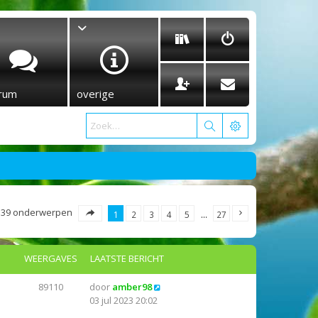
rum
overige
539 onderwerpen
1
2
3
4
5
…
27
WEERGAVES
LAATSTE BERICHT
89110
door
amber98
03 jul 2023 20:02