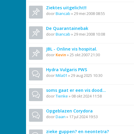
Ziektes uitgelicht!!
door
Biancab
»
29 mei 2008 08:55
De Quarantainebak
door
Biancab
»
29 mei 2008 10:08
JBL - Online vis hospital.
door
Kevin
»
25 okt 2007 21:30
Hydra Vulgaris PWS
door
Mila01
»
29 aug 2025 10:30
soms gaat er een vis dood...
door
Tienke
»
08 okt 2024 11:58
Opgeblazen Corydora
door
Daan
»
17 jul 2024 19:53
zieke guppen? en neontetra?