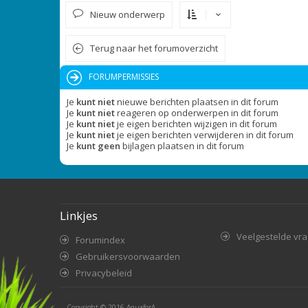
Nieuw onderwerp
Terug naar het forumoverzicht
FORUMPERMISSIES
Je
kunt niet
nieuwe berichten plaatsen in dit forum
Je
kunt niet
reageren op onderwerpen in dit forum
Je
kunt niet
je eigen berichten wijzigen in dit forum
Je
kunt niet
je eigen berichten verwijderen in dit forum
Je
kunt geen
bijlagen plaatsen in dit forum
Linkjes
Veelgestelde vr
Forumindex
Gebruikersvoorwaarden
Privacybeleid
Copyright © 2016
AquaforA