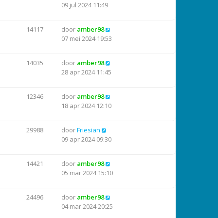
09 jul 2024 11:49
14117
door
amber98
07 mei 2024 19:53
14035
door
amber98
28 apr 2024 11:45
12346
door
amber98
18 apr 2024 12:10
29988
door
Friesian
09 apr 2024 09:30
14421
door
amber98
05 mar 2024 15:10
24496
door
amber98
04 mar 2024 20:25