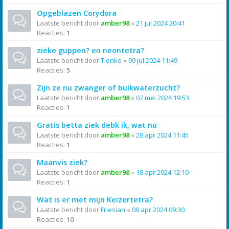
Opgeblazen Corydora
Laatste bericht door
amber98
«
21 jul 2024 20:41
Reacties:
1
zieke guppen? en neontetra?
Laatste bericht door
Tienke
«
09 jul 2024 11:49
Reacties:
5
Zijn ze nu zwanger of buikwaterzucht?
Laatste bericht door
amber98
«
07 mei 2024 19:53
Reacties:
1
Gratis betta ziek debk ik, wat nu
Laatste bericht door
amber98
«
28 apr 2024 11:45
Reacties:
1
Maanvis ziek?
Laatste bericht door
amber98
«
18 apr 2024 12:10
Reacties:
1
Wat is er met mijn Keizertetra?
Laatste bericht door
Friesian
«
09 apr 2024 09:30
Reacties:
10