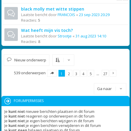
black molly met witte stippen
Laatste bericht door
FRANCOIS
«
23 sep 2023 20:29
Reacties:
5
Wat heeft mijn vis toch?
Laatste bericht door
Strootje
«
31 aug 2023 14:10
Reacties:
8
Nieuw onderwerp
539 onderwerpen
1
2
3
4
5
…
27
Ga naar
FORUMPERMISSIES
Je
kunt niet
nieuwe berichten plaatsen in dit forum
Je
kunt niet
reageren op onderwerpen in dit forum
Je
kunt niet
je eigen berichten wijzigen in dit forum
Je
kunt niet
je eigen berichten verwijderen in dit forum
Je
kunt geen
bijlagen plaatsen in dit forum