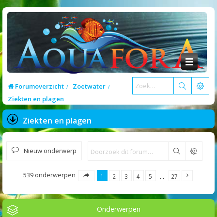
Forumoverzicht
Zoetwater
Ziekten en plagen
Ziekten en plagen
Nieuw onderwerp
Zoek
539 onderwerpen
1
2
3
4
5
…
27
Onderwerpen