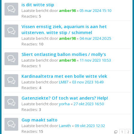
is dit witte stip
Laatste bericht door
amber98
«
05 mar 2024 15:10
Reacties:
5
Vissen ernstig ziek, aquarium is aan het
uitsterven. witte stip / schimmel
Laatste bericht door
amber98
«
04 mar 2024 20:25
Reacties:
10
Sliert ontlasting ballon mollies / molly's
Laatste bericht door
amber98
«
11 nov 2023 10:53
Reacties:
1
Kardinaaltetra met een bolle witte vlek
Laatste bericht door
LM87
«
03 nov 2023 16:49
Reacties:
4
Gatenziekte? Of toch wat anders? Help!
Laatste bericht door
yorha
«
27 okt 2023 16:50
Reacties:
3
Gup maakt salto
Laatste bericht door
Lamith
«
09 okt 2023 12:32
Reacties:
15
1
2