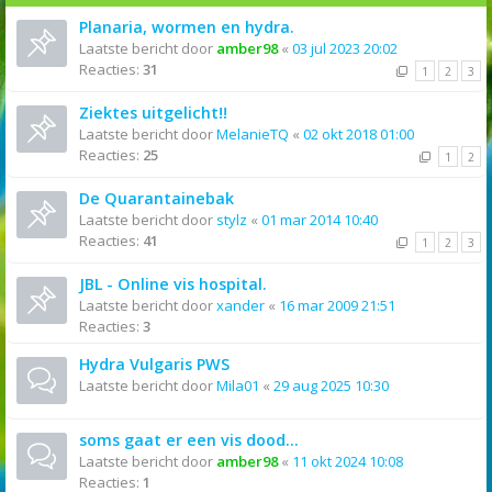
Planaria, wormen en hydra.
Laatste bericht door
amber98
«
03 jul 2023 20:02
Reacties:
31
1
2
3
Ziektes uitgelicht!!
Laatste bericht door
MelanieTQ
«
02 okt 2018 01:00
Reacties:
25
1
2
De Quarantainebak
Laatste bericht door
stylz
«
01 mar 2014 10:40
Reacties:
41
1
2
3
JBL - Online vis hospital.
Laatste bericht door
xander
«
16 mar 2009 21:51
Reacties:
3
Hydra Vulgaris PWS
Laatste bericht door
Mila01
«
29 aug 2025 10:30
soms gaat er een vis dood...
Laatste bericht door
amber98
«
11 okt 2024 10:08
Reacties:
1