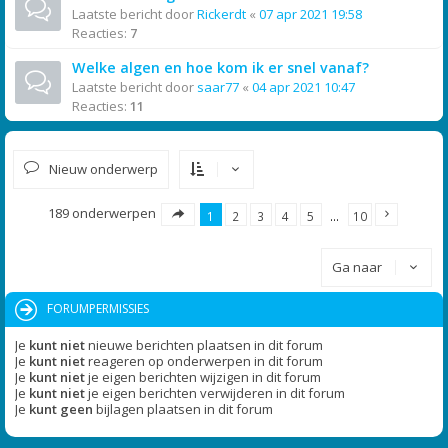
Laatste bericht door
Rickerdt
«
07 apr 2021 19:58
Reacties:
7
Welke algen en hoe kom ik er snel vanaf?
Laatste bericht door
saar77
«
04 apr 2021 10:47
Reacties:
11
Nieuw onderwerp
189 onderwerpen
1
2
3
4
5
…
10
Ga naar
FORUMPERMISSIES
Je
kunt niet
nieuwe berichten plaatsen in dit forum
Je
kunt niet
reageren op onderwerpen in dit forum
Je
kunt niet
je eigen berichten wijzigen in dit forum
Je
kunt niet
je eigen berichten verwijderen in dit forum
Je
kunt geen
bijlagen plaatsen in dit forum