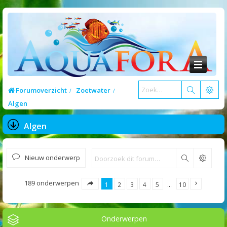
Forumoverzicht
Zoetwater
Algen
Algen
Nieuw onderwerp
Zoek
189 onderwerpen
1
2
3
4
5
…
10
Onderwerpen