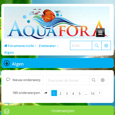
Forumoverzicht
Zoetwater
Algen
Algen
Nieuw onderwerp
Zoek
189 onderwerpen
1
2
3
4
5
…
10
Onderwerpen