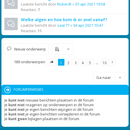
Laatste bericht door
Rickerdt
«
07 apr 2021 19:58
Reacties:
7
Welke algen en hoe kom ik er snel vanaf?
Laatste bericht door
saar77
«
04 apr 2021 10:47
Reacties:
11
Nieuw onderwerp
189 onderwerpen
1
2
3
4
5
…
10
Ga naar
FORUMPERMISSIES
Je
kunt niet
nieuwe berichten plaatsen in dit forum
Je
kunt niet
reageren op onderwerpen in dit forum
Je
kunt niet
je eigen berichten wijzigen in dit forum
Je
kunt niet
je eigen berichten verwijderen in dit forum
Je
kunt geen
bijlagen plaatsen in dit forum