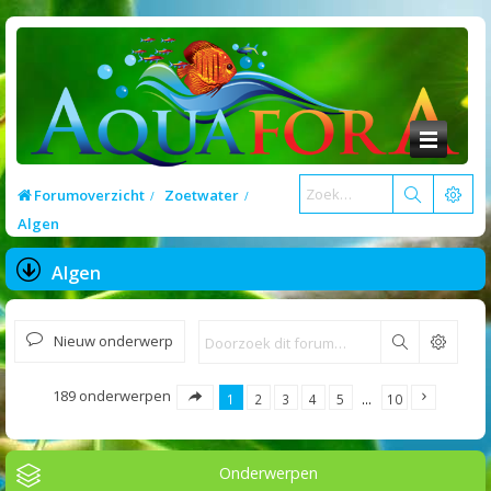
Forumoverzicht
Zoetwater
Algen
Algen
Nieuw onderwerp
Zoek
189 onderwerpen
1
2
3
4
5
…
10
Onderwerpen