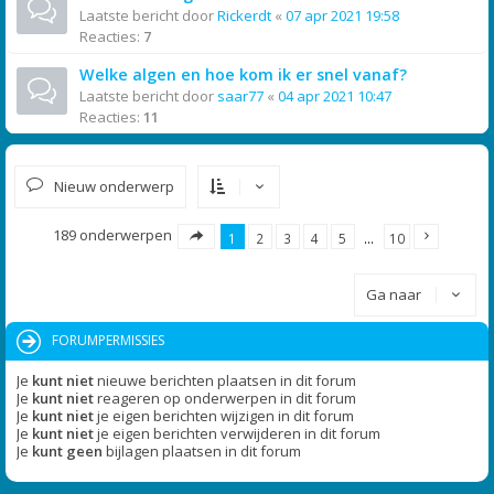
Laatste bericht door
Rickerdt
«
07 apr 2021 19:58
Reacties:
7
Welke algen en hoe kom ik er snel vanaf?
Laatste bericht door
saar77
«
04 apr 2021 10:47
Reacties:
11
Nieuw onderwerp
189 onderwerpen
1
2
3
4
5
…
10
Ga naar
FORUMPERMISSIES
Je
kunt niet
nieuwe berichten plaatsen in dit forum
Je
kunt niet
reageren op onderwerpen in dit forum
Je
kunt niet
je eigen berichten wijzigen in dit forum
Je
kunt niet
je eigen berichten verwijderen in dit forum
Je
kunt geen
bijlagen plaatsen in dit forum