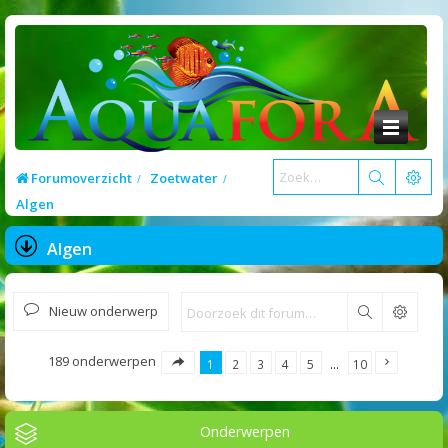
Forumoverzicht
Zoetwater
Algen
Algen
Nieuw onderwerp
Zoek
189 onderwerpen
1
2
3
4
5
…
10
Onderwerpen