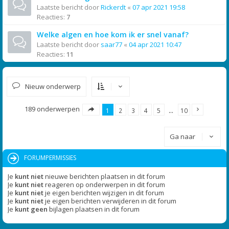
Laatste bericht door
Rickerdt
«
07 apr 2021 19:58
Reacties:
7
Welke algen en hoe kom ik er snel vanaf?
Laatste bericht door
saar77
«
04 apr 2021 10:47
Reacties:
11
Nieuw onderwerp
189 onderwerpen
1
2
3
4
5
…
10
Ga naar
FORUMPERMISSIES
Je
kunt niet
nieuwe berichten plaatsen in dit forum
Je
kunt niet
reageren op onderwerpen in dit forum
Je
kunt niet
je eigen berichten wijzigen in dit forum
Je
kunt niet
je eigen berichten verwijderen in dit forum
Je
kunt geen
bijlagen plaatsen in dit forum