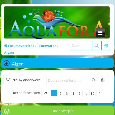
Forumoverzicht
Zoetwater
Algen
Algen
Nieuw onderwerp
Zoek
189 onderwerpen
1
2
3
4
5
…
10
Onderwerpen