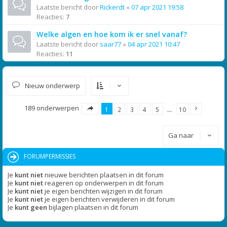
Laatste bericht door
Rickerdt
«
07 apr 2021 19:58
Reacties:
7
Welke algen en hoe kom ik er snel vanaf?
Laatste bericht door
saar77
«
04 apr 2021 10:47
Reacties:
11
Nieuw onderwerp
189 onderwerpen
1
2
3
4
5
…
10
Ga naar
FORUMPERMISSIES
Je
kunt niet
nieuwe berichten plaatsen in dit forum
Je
kunt niet
reageren op onderwerpen in dit forum
Je
kunt niet
je eigen berichten wijzigen in dit forum
Je
kunt niet
je eigen berichten verwijderen in dit forum
Je
kunt geen
bijlagen plaatsen in dit forum