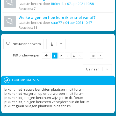
Laatste bericht door
Rickerdt
«
07 apr 2021 19:58
Reacties:
7
Welke algen en hoe kom ik er snel vanaf?
Laatste bericht door
saar77
«
04 apr 2021 10:47
Reacties:
11
Nieuw onderwerp
189 onderwerpen
1
2
3
4
5
…
10
Ga naar
FORUMPERMISSIES
Je
kunt niet
nieuwe berichten plaatsen in dit forum
Je
kunt niet
reageren op onderwerpen in dit forum
Je
kunt niet
je eigen berichten wijzigen in dit forum
Je
kunt niet
je eigen berichten verwijderen in dit forum
Je
kunt geen
bijlagen plaatsen in dit forum