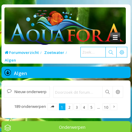
Forumoverzicht
Zoetwater
Algen
Algen
Nieuw onderwerp
Zoek
189 onderwerpen
1
2
3
4
5
…
10
Onderwerpen