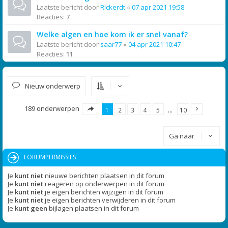
Laatste bericht door
Rickerdt
«
07 apr 2021 19:58
Reacties:
7
Welke algen en hoe kom ik er snel vanaf?
Laatste bericht door
saar77
«
04 apr 2021 10:47
Reacties:
11
Nieuw onderwerp
189 onderwerpen
1
2
3
4
5
…
10
Ga naar
FORUMPERMISSIES
Je
kunt niet
nieuwe berichten plaatsen in dit forum
Je
kunt niet
reageren op onderwerpen in dit forum
Je
kunt niet
je eigen berichten wijzigen in dit forum
Je
kunt niet
je eigen berichten verwijderen in dit forum
Je
kunt geen
bijlagen plaatsen in dit forum