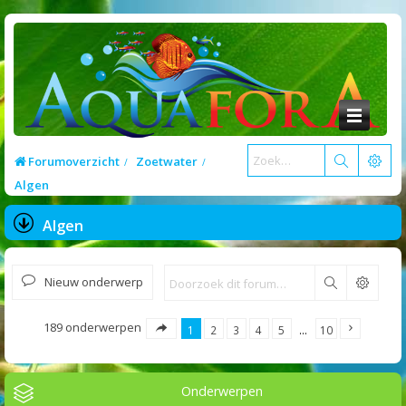
Forumoverzicht
Zoetwater
Algen
Algen
Nieuw onderwerp
Zoek
189 onderwerpen
1
2
3
4
5
…
10
Onderwerpen