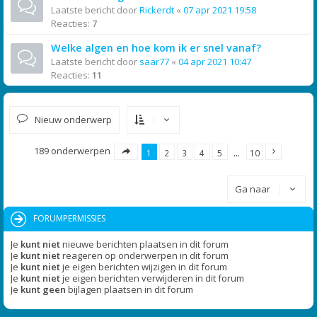
Laatste bericht door
Rickerdt
«
07 apr 2021 19:58
Reacties:
7
Welke algen en hoe kom ik er snel vanaf?
Laatste bericht door
saar77
«
04 apr 2021 10:47
Reacties:
11
Nieuw onderwerp
189 onderwerpen
1
2
3
4
5
…
10
Ga naar
FORUMPERMISSIES
Je
kunt niet
nieuwe berichten plaatsen in dit forum
Je
kunt niet
reageren op onderwerpen in dit forum
Je
kunt niet
je eigen berichten wijzigen in dit forum
Je
kunt niet
je eigen berichten verwijderen in dit forum
Je
kunt geen
bijlagen plaatsen in dit forum