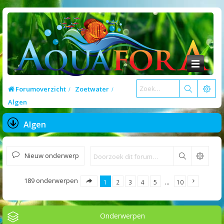
Forumoverzicht
Zoetwater
Algen
Algen
Nieuw onderwerp
Zoek
189 onderwerpen
1
2
3
4
5
…
10
Onderwerpen