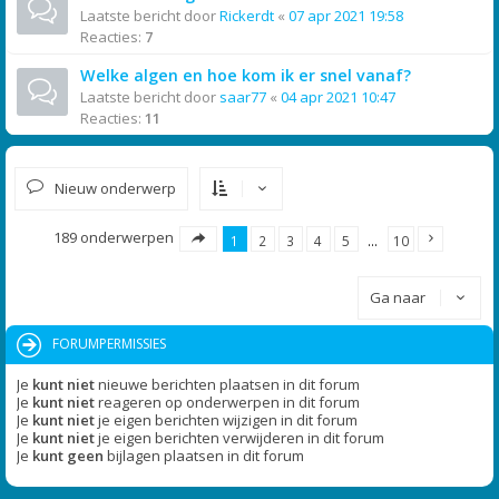
Laatste bericht door
Rickerdt
«
07 apr 2021 19:58
Reacties:
7
Welke algen en hoe kom ik er snel vanaf?
Laatste bericht door
saar77
«
04 apr 2021 10:47
Reacties:
11
Nieuw onderwerp
189 onderwerpen
1
2
3
4
5
…
10
Ga naar
FORUMPERMISSIES
Je
kunt niet
nieuwe berichten plaatsen in dit forum
Je
kunt niet
reageren op onderwerpen in dit forum
Je
kunt niet
je eigen berichten wijzigen in dit forum
Je
kunt niet
je eigen berichten verwijderen in dit forum
Je
kunt geen
bijlagen plaatsen in dit forum