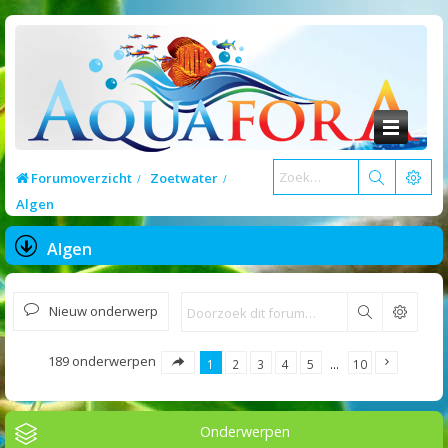
Forumoverzicht
Zoetwater
Algen
Algen
Nieuw onderwerp
Zoek
189 onderwerpen
1
2
3
4
5
…
10
Onderwerpen