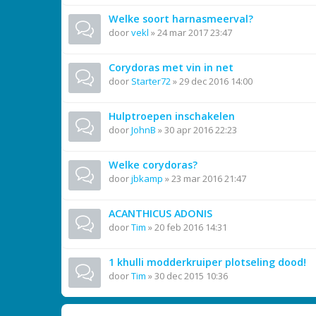
Welke soort harnasmeerval?
door
vekl
»
24 mar 2017 23:47
Corydoras met vin in net
door
Starter72
»
29 dec 2016 14:00
Hulptroepen inschakelen
door
JohnB
»
30 apr 2016 22:23
Welke corydoras?
door
jbkamp
»
23 mar 2016 21:47
ACANTHICUS ADONIS
door
Tim
»
20 feb 2016 14:31
1 khulli modderkruiper plotseling dood!
door
Tim
»
30 dec 2015 10:36