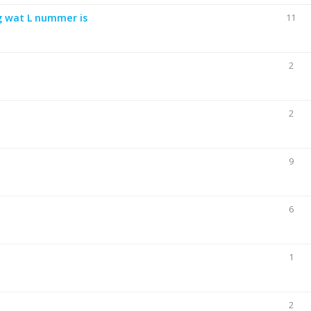
g wat L nummer is
11
2
2
9
6
1
2