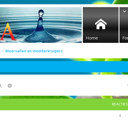
Home
Fo
s
Meervallen en modderkruipers
Zoek
REACTIES
4