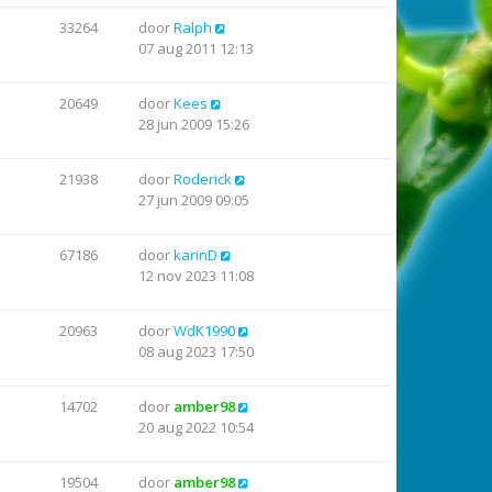
33264
door
Ralph
07 aug 2011 12:13
20649
door
Kees
28 jun 2009 15:26
21938
door
Roderick
27 jun 2009 09:05
67186
door
karinD
12 nov 2023 11:08
20963
door
WdK1990
08 aug 2023 17:50
14702
door
amber98
20 aug 2022 10:54
19504
door
amber98