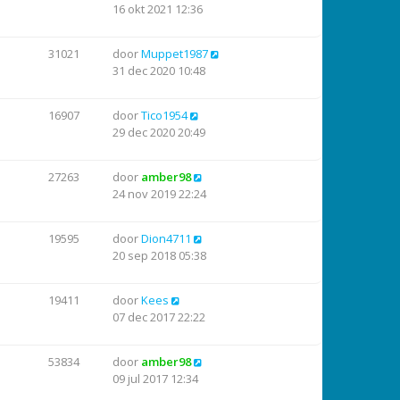
16 okt 2021 12:36
31021
door
Muppet1987
31 dec 2020 10:48
16907
door
Tico1954
29 dec 2020 20:49
27263
door
amber98
24 nov 2019 22:24
19595
door
Dion4711
20 sep 2018 05:38
19411
door
Kees
07 dec 2017 22:22
53834
door
amber98
09 jul 2017 12:34