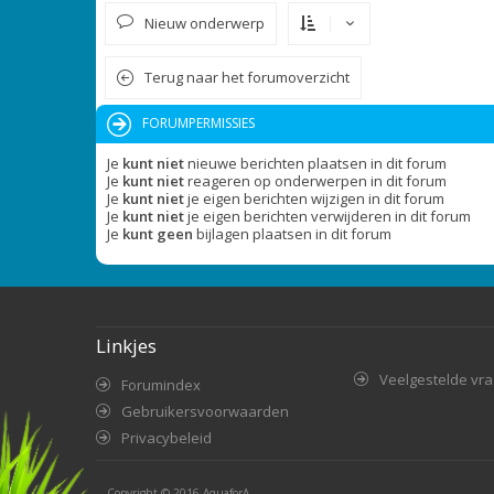
Nieuw onderwerp
Terug naar het forumoverzicht
FORUMPERMISSIES
Je
kunt niet
nieuwe berichten plaatsen in dit forum
Je
kunt niet
reageren op onderwerpen in dit forum
Je
kunt niet
je eigen berichten wijzigen in dit forum
Je
kunt niet
je eigen berichten verwijderen in dit forum
Je
kunt geen
bijlagen plaatsen in dit forum
Linkjes
Veelgestelde vr
Forumindex
Gebruikersvoorwaarden
Privacybeleid
Copyright © 2016
AquaforA