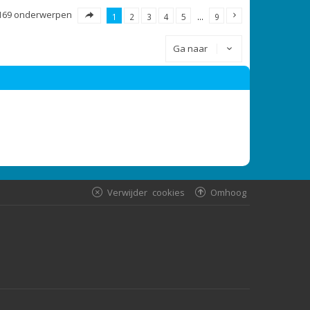
169 onderwerpen
1
2
3
4
5
…
9
Ga naar
Verwijder cookies
Omhoog