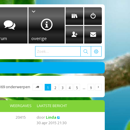
rum
overige
169 onderwerpen
1
2
3
4
5
…
9
WEERGAVES
LAATSTE BERICHT
20415
door
Linda
30 apr 2015 21:30