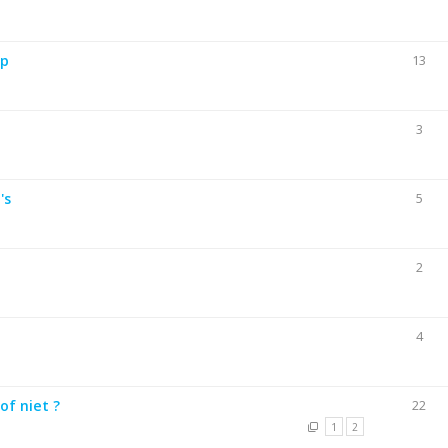
op
13
3
's
5
2
4
of niet ?
22
1
2