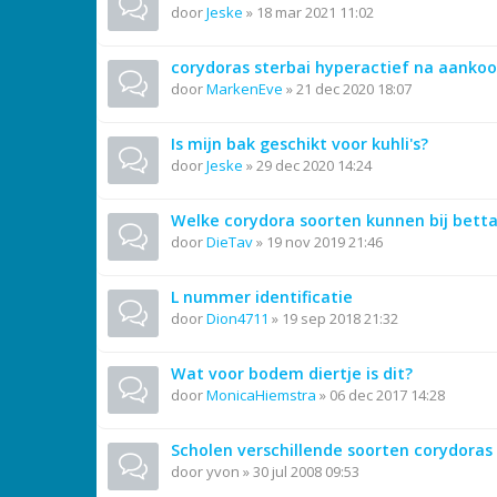
door
Jeske
»
18 mar 2021 11:02
corydoras sterbai hyperactief na aanko
door
MarkenEve
»
21 dec 2020 18:07
Is mijn bak geschikt voor kuhli's?
door
Jeske
»
29 dec 2020 14:24
Welke corydora soorten kunnen bij betta
door
DieTav
»
19 nov 2019 21:46
L nummer identificatie
door
Dion4711
»
19 sep 2018 21:32
Wat voor bodem diertje is dit?
door
MonicaHiemstra
»
06 dec 2017 14:28
Scholen verschillende soorten corydoras 
door
yvon
»
30 jul 2008 09:53