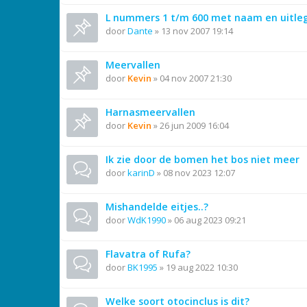
L nummers 1 t/m 600 met naam en uitle
door
Dante
»
13 nov 2007 19:14
Meervallen
door
Kevin
»
04 nov 2007 21:30
Harnasmeervallen
door
Kevin
»
26 jun 2009 16:04
Ik zie door de bomen het bos niet meer
door
karinD
»
08 nov 2023 12:07
Mishandelde eitjes..?
door
WdK1990
»
06 aug 2023 09:21
Flavatra of Rufa?
door
BK1995
»
19 aug 2022 10:30
Welke soort otocinclus is dit?