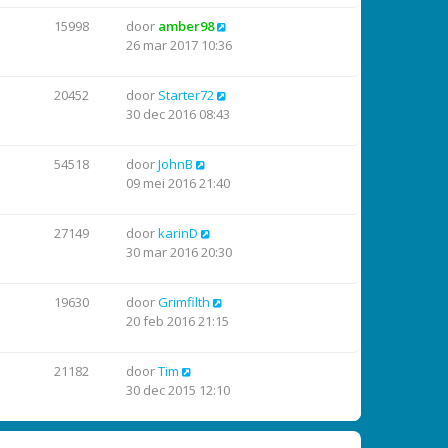
15998
door
amber98
26 mar 2017 10:36
20452
door
Starter72
30 dec 2016 08:43
54518
door
JohnB
09 mei 2016 21:40
27149
door
karinD
30 mar 2016 20:30
19630
door
Grimfilth
20 feb 2016 21:15
21182
door
Tim
30 dec 2015 12:10