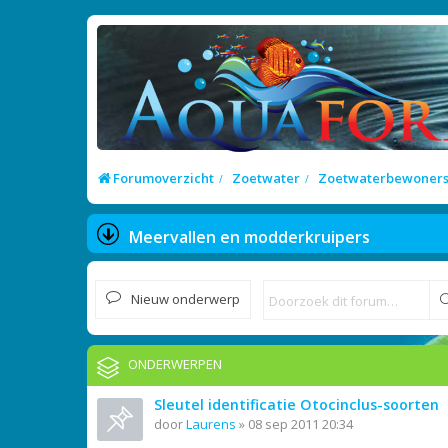
Forumoverzicht
Zoetwater
Zoetwaterbewoner
Meervallen en modderkruipers
Nieuw onderwerp
ONDERWERPEN
Sleutel identificatie Otocinclus-soorten
door
Laurens
»
08 sep 2011 20:34