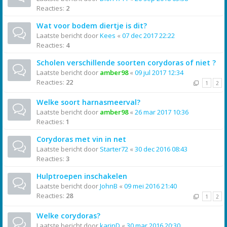
Reacties:
2
Wat voor bodem diertje is dit?
Laatste bericht door
Kees
«
07 dec 2017 22:22
Reacties:
4
Scholen verschillende soorten corydoras of niet ?
Laatste bericht door
amber98
«
09 jul 2017 12:34
Reacties:
22
1
2
Welke soort harnasmeerval?
Laatste bericht door
amber98
«
26 mar 2017 10:36
Reacties:
1
Corydoras met vin in net
Laatste bericht door
Starter72
«
30 dec 2016 08:43
Reacties:
3
Hulptroepen inschakelen
Laatste bericht door
JohnB
«
09 mei 2016 21:40
Reacties:
28
1
2
Welke corydoras?
Laatste bericht door
karinD
«
30 mar 2016 20:30