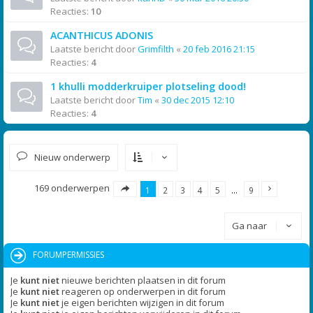
Reacties:
10
ACANTHICUS ADONIS
Laatste bericht door
Grimfilth
«
20 feb 2016 21:15
Reacties:
4
1 khulli modderkruiper plotseling dood!
Laatste bericht door
Tim
«
30 dec 2015 12:10
Reacties:
4
Nieuw onderwerp
169 onderwerpen
1
2
3
4
5
…
9
Ga naar
FORUMPERMISSIES
Je
kunt niet
nieuwe berichten plaatsen in dit forum
Je
kunt niet
reageren op onderwerpen in dit forum
Je
kunt niet
je eigen berichten wijzigen in dit forum