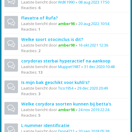
Laatste bericht door
WdK1990
«
08 aug 2023 17:50
Reacties:
6
Flavatra of Rufa?
Laatste bericht door
amber98
«
20 aug 2022 10:54
Reacties:
1
Welke soort otocinclus is dit?
Laatste bericht door
amber98
«
16 okt 2021 12:36
Reacties:
2
corydoras sterbai hyperactief na aankoop
Laatste bericht door
Muppet1987
«
31 dec 2020 10:48
Reacties:
13
Is mijn bak geschikt voor kuhli's?
Laatste bericht door
Tico1954
«
29 dec 2020 20:49
Reacties:
3
Welke corydora soorten kunnen bij betta's
Laatste bericht door
amber98
«
24 nov 2019 22:24
Reacties:
5
L nummer identificatie
Laatste bericht door
Dion4711
«
20 sep 2018 05:38