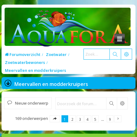
Forumoverzicht
Zoetwater
Zoetwaterbewoners
Meervallen en modderkruipers
Meervallen en modderkruipers
Nieuw onderwerp
Zoek
169 onderwerpen
1
2
3
4
5
…
9