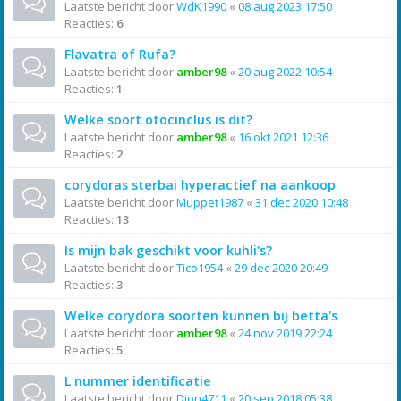
Laatste bericht door
WdK1990
«
08 aug 2023 17:50
Reacties:
6
Flavatra of Rufa?
Laatste bericht door
amber98
«
20 aug 2022 10:54
Reacties:
1
Welke soort otocinclus is dit?
Laatste bericht door
amber98
«
16 okt 2021 12:36
Reacties:
2
corydoras sterbai hyperactief na aankoop
Laatste bericht door
Muppet1987
«
31 dec 2020 10:48
Reacties:
13
Is mijn bak geschikt voor kuhli's?
Laatste bericht door
Tico1954
«
29 dec 2020 20:49
Reacties:
3
Welke corydora soorten kunnen bij betta's
Laatste bericht door
amber98
«
24 nov 2019 22:24
Reacties:
5
L nummer identificatie
Laatste bericht door
Dion4711
«
20 sep 2018 05:38