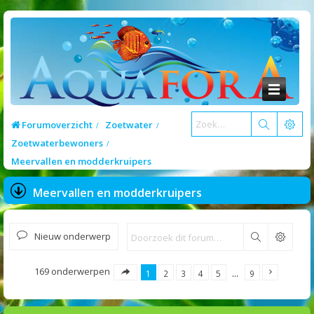
Forumoverzicht
Zoetwater
Zoetwaterbewoners
Meervallen en modderkruipers
Meervallen en modderkruipers
Nieuw onderwerp
Zoek
169 onderwerpen
1
2
3
4
5
…
9