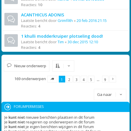
Reacties:
10
ACANTHICUS ADONIS
Laatste bericht door
Grimfilth
«
20 feb 2016 21:15
Reacties:
4
1 khulli modderkruiper plotseling dood!
Laatste bericht door
Tim
«
30 dec 2015 12:10
Reacties:
4
Nieuw onderwerp
169 onderwerpen
1
2
3
4
5
…
9
Ga naar
FORUMPERMISSIES
Je
kunt niet
nieuwe berichten plaatsen in dit forum
Je
kunt niet
reageren op onderwerpen in dit forum
Je
kunt niet
je eigen berichten wijzigen in dit forum