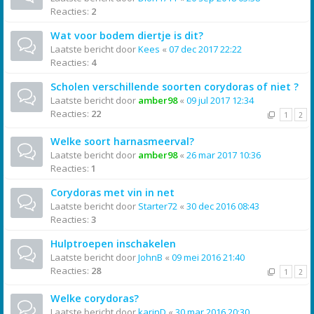
Reacties:
2
Wat voor bodem diertje is dit?
Laatste bericht door
Kees
«
07 dec 2017 22:22
Reacties:
4
Scholen verschillende soorten corydoras of niet ?
Laatste bericht door
amber98
«
09 jul 2017 12:34
Reacties:
22
1
2
Welke soort harnasmeerval?
Laatste bericht door
amber98
«
26 mar 2017 10:36
Reacties:
1
Corydoras met vin in net
Laatste bericht door
Starter72
«
30 dec 2016 08:43
Reacties:
3
Hulptroepen inschakelen
Laatste bericht door
JohnB
«
09 mei 2016 21:40
Reacties:
28
1
2
Welke corydoras?
Laatste bericht door
karinD
«
30 mar 2016 20:30