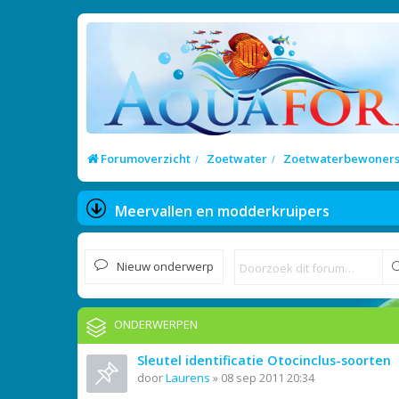
Forumoverzicht
Zoetwater
Zoetwaterbewoner
Meervallen en modderkruipers
Nieuw onderwerp
ONDERWERPEN
Sleutel identificatie Otocinclus-soorten
door
Laurens
»
08 sep 2011 20:34