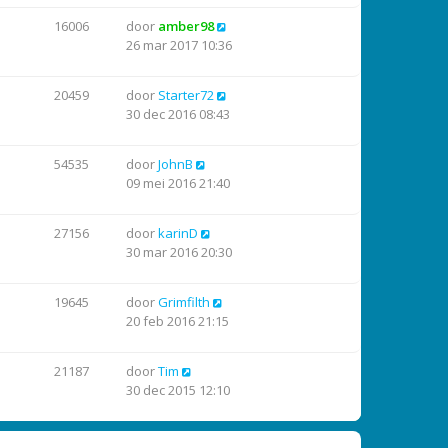
16006
door
amber98
26 mar 2017 10:36
20459
door
Starter72
30 dec 2016 08:43
54535
door
JohnB
09 mei 2016 21:40
27156
door
karinD
30 mar 2016 20:30
19645
door
Grimfilth
20 feb 2016 21:15
21187
door
Tim
30 dec 2015 12:10