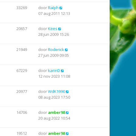
33269
door
Ralph
07 aug 2011 12:13
20657
door
Kees
28 jun 2009 15:26
21949
door
Roderick
27 jun 2009 09:05
67229
door
karinD
12 nov 2023 11:08
20977
door
WdK1990
08 aug 2023 17:50
14706
door
amber98
20 aug 2022 10:54
19512
door
amber98