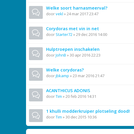
Welke soort harnasmeerval?
door
vekl
»
24 mar 2017 23:47
Corydoras met vin in net
door
Starter72
»
29 dec 2016 14:00
Hulptroepen inschakelen
door
JohnB
»
30 apr 2016 22:23
Welke corydoras?
door
jbkamp
»
23 mar 2016 21:47
ACANTHICUS ADONIS
door
Tim
»
20 feb 2016 14:31
1 khulli modderkruiper plotseling dood!
door
Tim
»
30 dec 2015 10:36