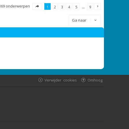
169 onderwerpen
1
2
3
4
5
…
9
Ga naar
Verwijder cookies
Omhoog