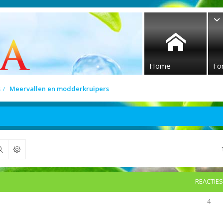
Home
Fo
s
Meervallen en modderkruipers
Zoek
REACTIES
4