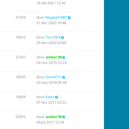
16 okt 2021 12:36
31039
door
Muppet1987
31 dec 2020 10:48
16912
door
Tico1954
29 dec 2020 20:49
27267
door
amber98
24 nov 2019 22:24
19597
door
Dion4711
20 sep 2018 05:38
19426
door
Kees
07 dec 2017 22:22
53872
door
amber98
09 jul 2017 12:34