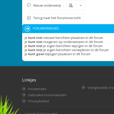
Nieuw onderwerp
Terug naar het forumoverzicht
FORUMPERMISSIES
Je
kunt niet
nieuwe berichten plaatsen in dit forum
Je
kunt niet
reageren op onderwerpen in dit forum
Je
kunt niet
je eigen berichten wijzigen in dit forum
Je
kunt niet
je eigen berichten verwijderen in dit forum
Je
kunt geen
bijlagen plaatsen in dit forum
Linkjes
Veelgestelde vr
Forumindex
Gebruikersvoorwaarden
Privacybeleid
Copyright © 2016
AquaforA