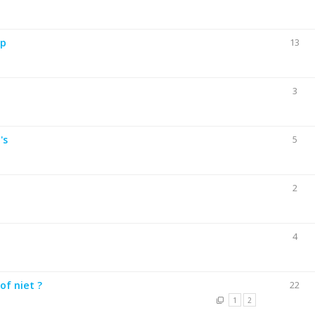
op
13
3
's
5
2
4
of niet ?
22
1
2