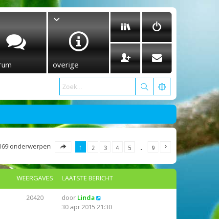
rum
overige
169 onderwerpen
1
2
3
4
5
…
9
WEERGAVES
LAATSTE BERICHT
20420
door
Linda
30 apr 2015 21:30