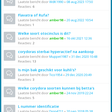
Laatste bericht door
WdK1990
«
08 aug 2023 17:50
Reacties:
6
Flavatra of Rufa?
Laatste bericht door
amber98
«
20 aug 2022 10:54
Reacties:
1
Welke soort otocinclus is dit?
Laatste bericht door
amber98
«
16 okt 2021 12:36
Reacties:
2
corydoras sterbai hyperactief na aankoop
Laatste bericht door
Muppet1987
«
31 dec 2020 10:48
Reacties:
13
Is mijn bak geschikt voor kuhli's?
Laatste bericht door
Tico1954
«
29 dec 2020 20:49
Reacties:
3
Welke corydora soorten kunnen bij betta's
Laatste bericht door
amber98
«
24 nov 2019 22:24
Reacties:
5
L nummer identificatie
Laatste bericht door
Dion4711
«
20 sep 2018 05:38