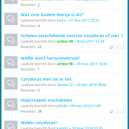
Reacties:
2
Wat voor bodem diertje is dit?
Laatste bericht door
Kees
«
07 dec 2017 22:22
Reacties:
4
Scholen verschillende soorten corydoras of niet ?
Laatste bericht door
amber98
«
09 jul 2017 12:34
Reacties:
22
1
2
Welke soort harnasmeerval?
Laatste bericht door
amber98
«
26 mar 2017 10:36
Reacties:
1
Corydoras met vin in net
Laatste bericht door
Starter72
«
30 dec 2016 08:43
Reacties:
3
Hulptroepen inschakelen
Laatste bericht door
JohnB
«
09 mei 2016 21:40
Reacties:
28
1
2
Welke corydoras?
Laatste bericht door
karinD
«
30 mar 2016 20:30