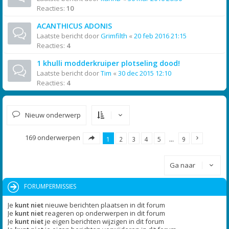
Reacties:
10
ACANTHICUS ADONIS
Laatste bericht door
Grimfilth
«
20 feb 2016 21:15
Reacties:
4
1 khulli modderkruiper plotseling dood!
Laatste bericht door
Tim
«
30 dec 2015 12:10
Reacties:
4
Nieuw onderwerp
169 onderwerpen
1
2
3
4
5
…
9
Ga naar
FORUMPERMISSIES
Je
kunt niet
nieuwe berichten plaatsen in dit forum
Je
kunt niet
reageren op onderwerpen in dit forum
Je
kunt niet
je eigen berichten wijzigen in dit forum