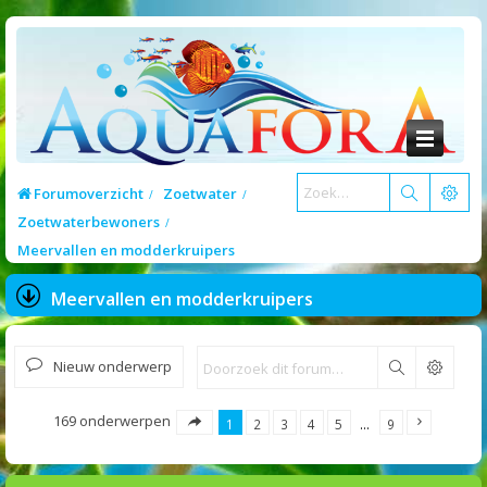
Forumoverzicht
Zoetwater
Zoetwaterbewoners
Meervallen en modderkruipers
Meervallen en modderkruipers
Nieuw onderwerp
Zoek
169 onderwerpen
1
2
3
4
5
…
9