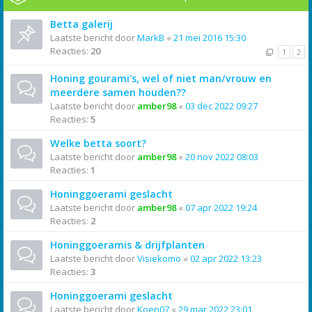
Betta galerij
Laatste bericht door
MarkB
«
21 mei 2016 15:30
Reacties:
20
1
2
Honing gourami's, wel of niet man/vrouw en
meerdere samen houden??
Laatste bericht door
amber98
«
03 dec 2022 09:27
Reacties:
5
Welke betta soort?
Laatste bericht door
amber98
«
20 nov 2022 08:03
Reacties:
1
Honinggoerami geslacht
Laatste bericht door
amber98
«
07 apr 2022 19:24
Reacties:
2
Honinggoeramis & drijfplanten
Laatste bericht door
Visiekomo
«
02 apr 2022 13:23
Reacties:
3
Honinggoerami geslacht
Laatste bericht door
Koen07
«
29 mar 2022 23:01