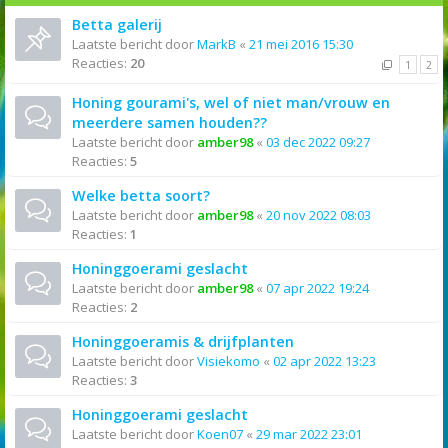
Betta galerij
Laatste bericht door
MarkB
«
21 mei 2016 15:30
Reacties:
20
1
2
Honing gourami's, wel of niet man/vrouw en
meerdere samen houden??
Laatste bericht door
amber98
«
03 dec 2022 09:27
Reacties:
5
Welke betta soort?
Laatste bericht door
amber98
«
20 nov 2022 08:03
Reacties:
1
Honinggoerami geslacht
Laatste bericht door
amber98
«
07 apr 2022 19:24
Reacties:
2
Honinggoeramis & drijfplanten
Laatste bericht door
Visiekomo
«
02 apr 2022 13:23
Reacties:
3
Honinggoerami geslacht
Laatste bericht door
Koen07
«
29 mar 2022 23:01