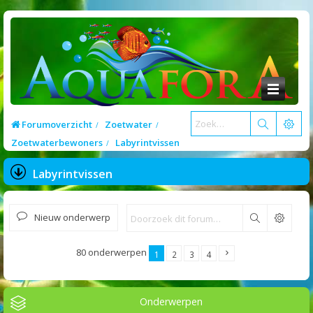
Forumoverzicht
Zoetwater
Zoetwaterbewoners
Labyrintvissen
Labyrintvissen
Nieuw onderwerp
Zoek
80 onderwerpen
1
2
3
4
Onderwerpen