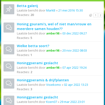
Betta galerij
Laatste bericht door
MarkB
«
21 mei 2016 15:30
Reacties:
20
1
2
Honing gourami's, wel of niet man/vrouw en
meerdere samen houden??
Laatste bericht door
amber98
«
03 dec 2022 09:27
Reacties:
5
Welke betta soort?
Laatste bericht door
amber98
«
20 nov 2022 08:03
Reacties:
1
Honinggoerami geslacht
Laatste bericht door
amber98
«
07 apr 2022 19:24
Reacties:
2
Honinggoeramis & drijfplanten
Laatste bericht door
Visiekomo
«
02 apr 2022 13:23
Reacties:
3
Honinggoerami geslacht
Laatste bericht door
Koen07
«
29 mar 2022 23:01