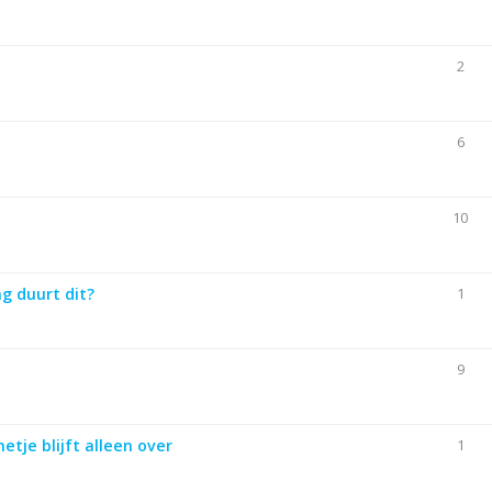
2
6
10
g duurt dit?
1
9
je blijft alleen over
1