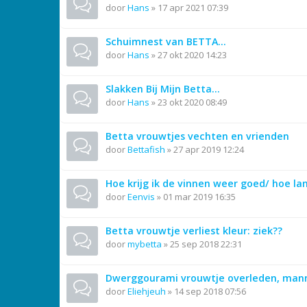
door
Hans
»
17 apr 2021 07:39
Schuimnest van BETTA...
door
Hans
»
27 okt 2020 14:23
Slakken Bij Mijn Betta...
door
Hans
»
23 okt 2020 08:49
Betta vrouwtjes vechten en vrienden
door
Bettafish
»
27 apr 2019 12:24
Hoe krijg ik de vinnen weer goed/ hoe lan
door
Eenvis
»
01 mar 2019 16:35
Betta vrouwtje verliest kleur: ziek??
door
mybetta
»
25 sep 2018 22:31
Dwerggourami vrouwtje overleden, mannet
door
Eliehjeuh
»
14 sep 2018 07:56