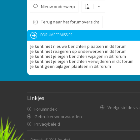
Nieuw onderwerp
Terug naar het forumoverzicht
FORUMPERMISSIES
Je
kunt niet
nieuwe berichten plaatsen in dit forum
Je
kunt niet
reageren op onderwerpen in dit forum
Je
kunt niet
je eigen berichten wijzigen in dit forum
Je
kunt niet
je eigen berichten verwijderen in dit forum
Je
kunt geen
bijlagen plaatsen in dit forum
Linkjes
Veelgestelde vr
Forumindex
Gebruikersvoorwaarden
Privacybeleid
Copyright © 2016
AquaforA