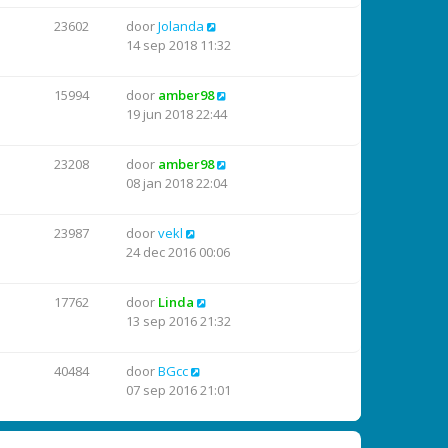
23602
door
Jolanda
14 sep 2018 11:32
15994
door
amber98
19 jun 2018 22:44
23208
door
amber98
08 jan 2018 22:04
23987
door
vekl
24 dec 2016 00:06
17762
door
Linda
13 sep 2016 21:32
40484
door
BGcc
07 sep 2016 21:01