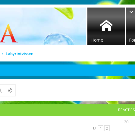
Home
Fo
s
Labyrintvissen
Zoek
REACTIES
20
1
2