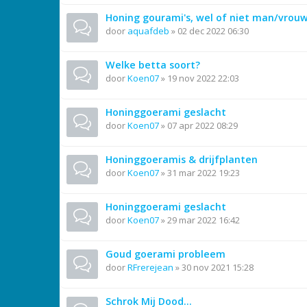
Honing gourami's, wel of niet man/vro
door
aquafdeb
»
02 dec 2022 06:30
Welke betta soort?
door
Koen07
»
19 nov 2022 22:03
Honinggoerami geslacht
door
Koen07
»
07 apr 2022 08:29
Honinggoeramis & drijfplanten
door
Koen07
»
31 mar 2022 19:23
Honinggoerami geslacht
door
Koen07
»
29 mar 2022 16:42
Goud goerami probleem
door
RFrerejean
»
30 nov 2021 15:28
Schrok Mij Dood...