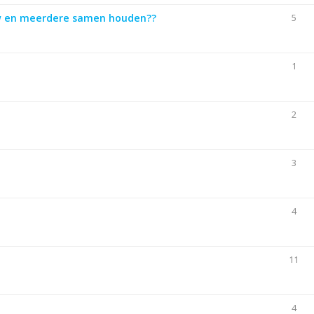
uw en meerdere samen houden??
5
1
2
3
4
11
4