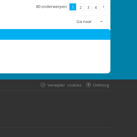
80 onderwerpen
1
2
3
4
Ga naar
Verwijder cookies
Omhoog