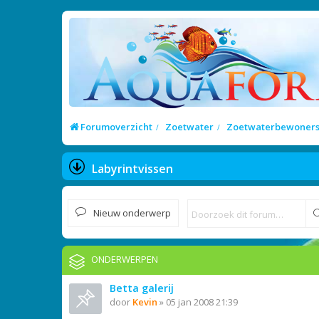
Forumoverzicht
Zoetwater
Zoetwaterbewoner
Labyrintvissen
Nieuw onderwerp
ONDERWERPEN
Betta galerij
door
Kevin
»
05 jan 2008 21:39