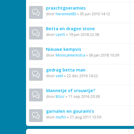
praxchtgoeramies
door
heremiet83
»
05 jun 2010 14:12
Betta en dragon stone
door
Lein5
»
19 jun 2018 22:38
Nieuwe kempvis
door
MonicaHiemstra
»
06 jan 2018 10:39
gedrag betta man
door
vekl
»
22 dec 2016 14:22
Mannetje of vrouwtje?
door
BGcc
»
11 sep 2016 20:38
garnalen en gourami's
door
mufin
»
27 aug 2011 13:59