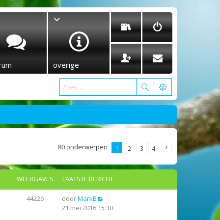
rum
overige
80 onderwerpen
1
2
3
4
WEERGAVES
LAATSTE BERICHT
44226
door
MarkB
21 mei 2016 15:30