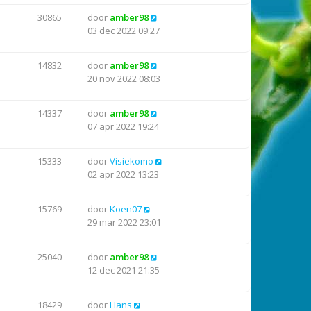
30865
door
amber98
03 dec 2022 09:27
14832
door
amber98
20 nov 2022 08:03
14337
door
amber98
07 apr 2022 19:24
15333
door
Visiekomo
02 apr 2022 13:23
15769
door
Koen07
29 mar 2022 23:01
25040
door
amber98
12 dec 2021 21:35
18429
door
Hans