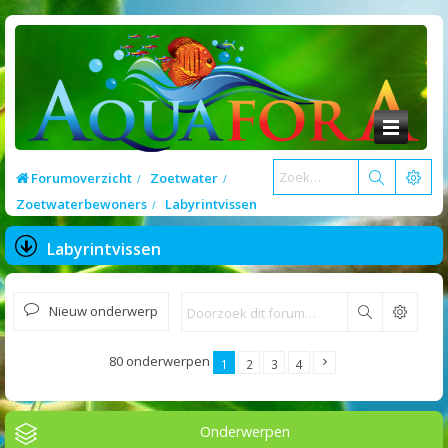
Forumoverzicht
Zoetwater
Zoetwaterbewoners
Labyrintvissen
Labyrintvissen
Nieuw onderwerp
Zoek
80 onderwerpen
1
2
3
4
Onderwerpen