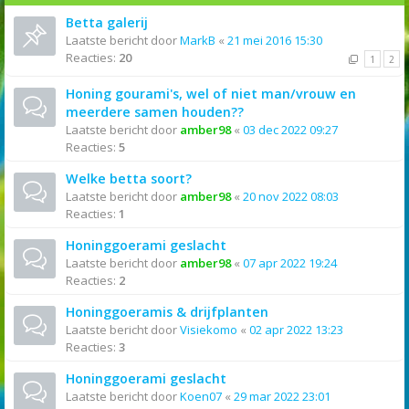
Betta galerij
Laatste bericht door
MarkB
«
21 mei 2016 15:30
Reacties:
20
1
2
Honing gourami's, wel of niet man/vrouw en
meerdere samen houden??
Laatste bericht door
amber98
«
03 dec 2022 09:27
Reacties:
5
Welke betta soort?
Laatste bericht door
amber98
«
20 nov 2022 08:03
Reacties:
1
Honinggoerami geslacht
Laatste bericht door
amber98
«
07 apr 2022 19:24
Reacties:
2
Honinggoeramis & drijfplanten
Laatste bericht door
Visiekomo
«
02 apr 2022 13:23
Reacties:
3
Honinggoerami geslacht
Laatste bericht door
Koen07
«
29 mar 2022 23:01