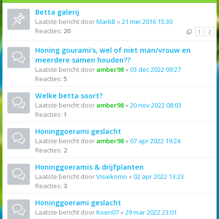
Betta galerij
Laatste bericht door
MarkB
«
21 mei 2016 15:30
Reacties:
20
1
2
Honing gourami's, wel of niet man/vrouw en
meerdere samen houden??
Laatste bericht door
amber98
«
03 dec 2022 09:27
Reacties:
5
Welke betta soort?
Laatste bericht door
amber98
«
20 nov 2022 08:03
Reacties:
1
Honinggoerami geslacht
Laatste bericht door
amber98
«
07 apr 2022 19:24
Reacties:
2
Honinggoeramis & drijfplanten
Laatste bericht door
Visiekomo
«
02 apr 2022 13:23
Reacties:
3
Honinggoerami geslacht
Laatste bericht door
Koen07
«
29 mar 2022 23:01