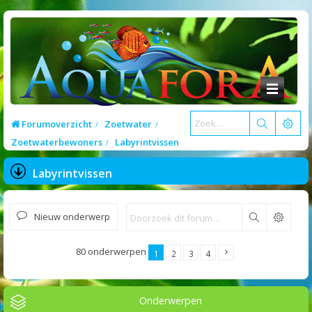
Forumoverzicht
Zoetwater
Zoetwaterbewoners
Labyrintvissen
Labyrintvissen
Nieuw onderwerp
Zoek
80 onderwerpen
1
2
3
4
Onderwerpen