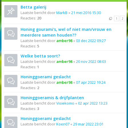
Betta galerij
Laatste bericht door
MarkB
«
21 mei 2016 15:30
Reacties:
20
1
2
Honing gourami's, wel of niet man/vrouw en
meerdere samen houden??
Laatste bericht door
amber98
«
03 dec 2022 09:27
Reacties:
5
Welke betta soort?
Laatste bericht door
amber98
«
20 nov 2022 08:03
Reacties:
1
Honinggoerami geslacht
Laatste bericht door
amber98
«
07 apr 2022 19:24
Reacties:
2
Honinggoeramis & drijfplanten
Laatste bericht door
Visiekomo
«
02 apr 2022 13:23
Reacties:
3
Honinggoerami geslacht
Laatste bericht door
Koen07
«
29 mar 2022 23:01