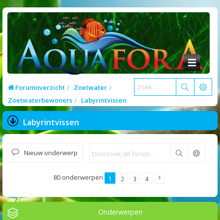
Forumoverzicht
Zoetwater
Zoetwaterbewoners
Labyrintvissen
Labyrintvissen
Nieuw onderwerp
Zoek
80 onderwerpen
1
2
3
4
Onderwerpen