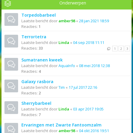
Onderwerpen
Torpedobarbeel
Laatste bericht door
amber98
«
28 jan 2021 18:59
Reacties:
1
Terrortetra
Laatste bericht door
Linda
«
04 sep 2018 11:11
Reacties:
33
1
2
3
Sumatranen kweek
Laatste bericht door
AquaInfo
«
08 mei 2018 12:38
Reacties:
4
Galaxy rasbora
Laatste bericht door
Tim
«
17 jul 2017 22:16
Reacties:
2
Sherrybarbeel
Laatste bericht door
Linda
«
03 apr 2017 19:05
Reacties:
7
Ervaringen met Zwarte Fantoomzalm
Laatste bericht door
amber98
«
04 okt 2016 19:51