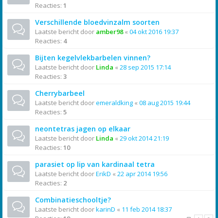
Reacties:
1
Verschillende bloedvinzalm soorten
Laatste bericht door
amber98
«
04 okt 2016 19:37
Reacties:
4
Bijten kegelvlekbarbelen vinnen?
Laatste bericht door
Linda
«
28 sep 2015 17:14
Reacties:
3
Cherrybarbeel
Laatste bericht door
emeraldking
«
08 aug 2015 19:44
Reacties:
5
neontetras jagen op elkaar
Laatste bericht door
Linda
«
29 okt 2014 21:19
Reacties:
10
parasiet op lip van kardinaal tetra
Laatste bericht door
ErikD
«
22 apr 2014 19:56
Reacties:
2
Combinatieschooltje?
Laatste bericht door
karinD
«
11 feb 2014 18:37