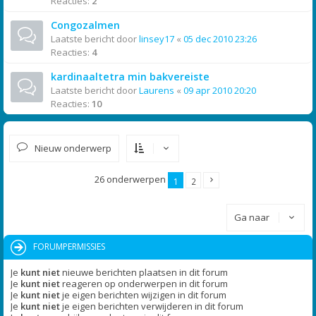
Reacties:
2
Congozalmen
Laatste bericht door
linsey17
«
05 dec 2010 23:26
Reacties:
4
kardinaaltetra min bakvereiste
Laatste bericht door
Laurens
«
09 apr 2010 20:20
Reacties:
10
Nieuw onderwerp
26 onderwerpen
1
2
Ga naar
FORUMPERMISSIES
Je
kunt niet
nieuwe berichten plaatsen in dit forum
Je
kunt niet
reageren op onderwerpen in dit forum
Je
kunt niet
je eigen berichten wijzigen in dit forum
Je
kunt niet
je eigen berichten verwijderen in dit forum