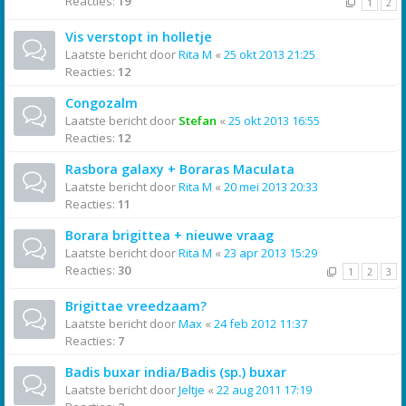
Reacties:
19
1
2
Vis verstopt in holletje
Laatste bericht door
Rita M
«
25 okt 2013 21:25
Reacties:
12
Congozalm
Laatste bericht door
Stefan
«
25 okt 2013 16:55
Reacties:
12
Rasbora galaxy + Boraras Maculata
Laatste bericht door
Rita M
«
20 mei 2013 20:33
Reacties:
11
Borara brigittea + nieuwe vraag
Laatste bericht door
Rita M
«
23 apr 2013 15:29
Reacties:
30
1
2
3
Brigittae vreedzaam?
Laatste bericht door
Max
«
24 feb 2012 11:37
Reacties:
7
Badis buxar india/Badis (sp.) buxar
Laatste bericht door
Jeltje
«
22 aug 2011 17:19