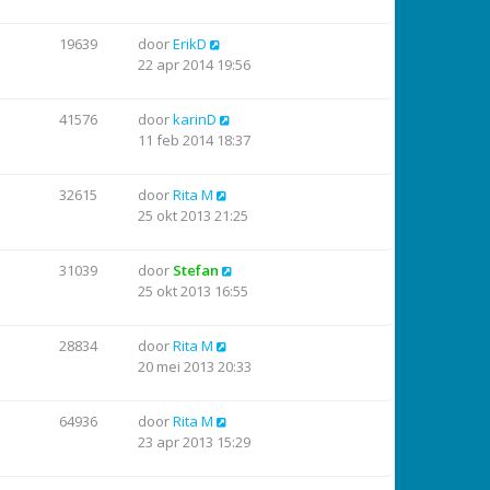
19639
door
ErikD
22 apr 2014 19:56
41576
door
karinD
11 feb 2014 18:37
32615
door
Rita M
25 okt 2013 21:25
31039
door
Stefan
25 okt 2013 16:55
28834
door
Rita M
20 mei 2013 20:33
64936
door
Rita M
23 apr 2013 15:29