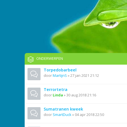
ONDERWERPEN
Torpedobarbeel
door
MartijnS
»
27 jan 2021 21:12
Terrortetra
door
Linda
»
30 aug 2018 21:16
Sumatranen kweek
door
SmartDuck
»
04 apr 2018 22:50