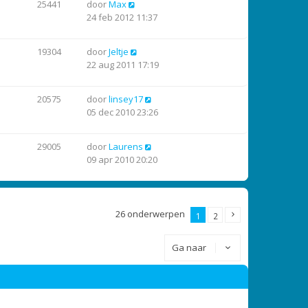
25441
door
Max
24 feb 2012 11:37
19304
door
Jeltje
22 aug 2011 17:19
20575
door
linsey17
05 dec 2010 23:26
29005
door
Laurens
09 apr 2010 20:20
26 onderwerpen
1
2
Ga naar