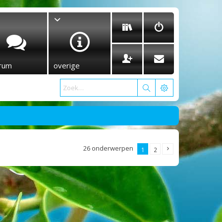
rum
overige
26 onderwerpen
1
2