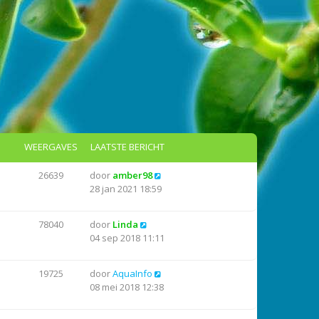
WEERGAVES
LAATSTE BERICHT
26639
door
amber98
28 jan 2021 18:59
78040
door
Linda
04 sep 2018 11:11
19725
door
AquaInfo
08 mei 2018 12:38