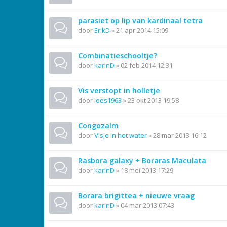
parasiet op lip van kardinaal tetra
door
ErikD
»
21 apr 2014 15:09
Combinatieschooltje?
door
karinD
»
02 feb 2014 12:31
Vis verstopt in holletje
door
loes1963
»
23 okt 2013 19:58
Congozalm
door
Visje in het water
»
28 mar 2013 16:12
Rasbora galaxy + Boraras Maculata
door
karinD
»
18 mei 2013 17:29
Borara brigittea + nieuwe vraag
door
karinD
»
04 mar 2013 07:43