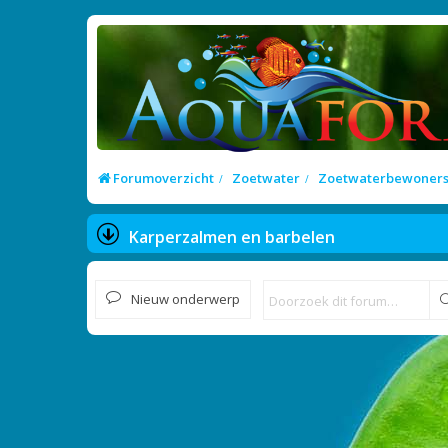
Forumoverzicht
Zoetwater
Zoetwaterbewoner
Karperzalmen en barbelen
Nieuw onderwerp