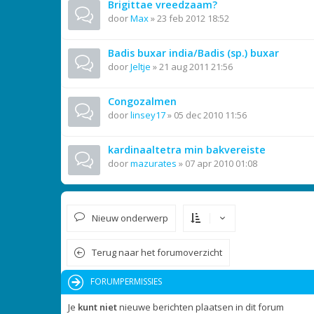
Brigittae vreedzaam?
door
Max
»
23 feb 2012 18:52
Badis buxar india/Badis (sp.) buxar
door
Jeltje
»
21 aug 2011 21:56
Congozalmen
door
linsey17
»
05 dec 2010 11:56
kardinaaltetra min bakvereiste
door
mazurates
»
07 apr 2010 01:08
Nieuw onderwerp
Terug naar het forumoverzicht
FORUMPERMISSIES
Je
kunt niet
nieuwe berichten plaatsen in dit forum