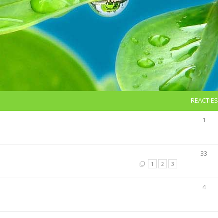
REACTIES
1
33
1
2
3
4