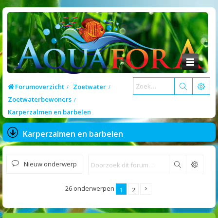
Forumoverzicht
Zoetwater
Zoetwaterbewoners
Karperzalmen en barbelen
Karperzalmen en barbelen
Nieuw onderwerp
Zoek
26 onderwerpen
1
2