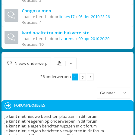
Reacties:
2
Congozalmen
Laatste bericht door
linsey17
«
05 dec 2010 23:26
Reacties:
4
kardinaaltetra min bakvereiste
Laatste bericht door
Laurens
«
09 apr 2010 20:20
Reacties:
10
Nieuw onderwerp
26 onderwerpen
1
2
Ga naar
FORUMPERMISSIES
Je
kunt niet
nieuwe berichten plaatsen in dit forum
Je
kunt niet
reageren op onderwerpen in dit forum
Je
kunt niet
je eigen berichten wijzigen in dit forum
Je
kunt niet
je eigen berichten verwijderen in dit forum