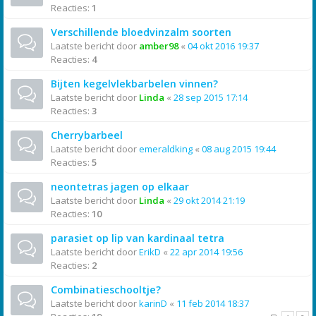
Reacties:
1
Verschillende bloedvinzalm soorten
Laatste bericht door
amber98
«
04 okt 2016 19:37
Reacties:
4
Bijten kegelvlekbarbelen vinnen?
Laatste bericht door
Linda
«
28 sep 2015 17:14
Reacties:
3
Cherrybarbeel
Laatste bericht door
emeraldking
«
08 aug 2015 19:44
Reacties:
5
neontetras jagen op elkaar
Laatste bericht door
Linda
«
29 okt 2014 21:19
Reacties:
10
parasiet op lip van kardinaal tetra
Laatste bericht door
ErikD
«
22 apr 2014 19:56
Reacties:
2
Combinatieschooltje?
Laatste bericht door
karinD
«
11 feb 2014 18:37