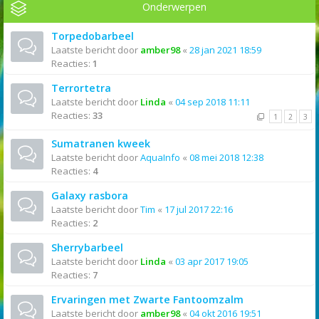
Onderwerpen
Torpedobarbeel
Laatste bericht door
amber98
«
28 jan 2021 18:59
Reacties:
1
Terrortetra
Laatste bericht door
Linda
«
04 sep 2018 11:11
Reacties:
33
1
2
3
Sumatranen kweek
Laatste bericht door
AquaInfo
«
08 mei 2018 12:38
Reacties:
4
Galaxy rasbora
Laatste bericht door
Tim
«
17 jul 2017 22:16
Reacties:
2
Sherrybarbeel
Laatste bericht door
Linda
«
03 apr 2017 19:05
Reacties:
7
Ervaringen met Zwarte Fantoomzalm
Laatste bericht door
amber98
«
04 okt 2016 19:51