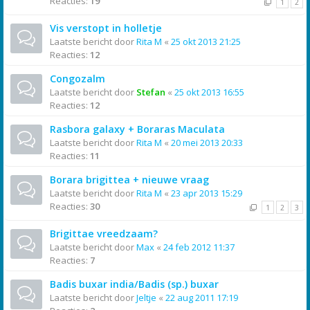
Reacties:
19
1
2
Vis verstopt in holletje
Laatste bericht door
Rita M
«
25 okt 2013 21:25
Reacties:
12
Congozalm
Laatste bericht door
Stefan
«
25 okt 2013 16:55
Reacties:
12
Rasbora galaxy + Boraras Maculata
Laatste bericht door
Rita M
«
20 mei 2013 20:33
Reacties:
11
Borara brigittea + nieuwe vraag
Laatste bericht door
Rita M
«
23 apr 2013 15:29
Reacties:
30
1
2
3
Brigittae vreedzaam?
Laatste bericht door
Max
«
24 feb 2012 11:37
Reacties:
7
Badis buxar india/Badis (sp.) buxar
Laatste bericht door
Jeltje
«
22 aug 2011 17:19