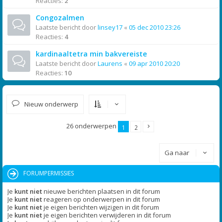
Reacties:
2
Congozalmen
Laatste bericht door
linsey17
«
05 dec 2010 23:26
Reacties:
4
kardinaaltetra min bakvereiste
Laatste bericht door
Laurens
«
09 apr 2010 20:20
Reacties:
10
Nieuw onderwerp
26 onderwerpen
1
2
Ga naar
FORUMPERMISSIES
Je
kunt niet
nieuwe berichten plaatsen in dit forum
Je
kunt niet
reageren op onderwerpen in dit forum
Je
kunt niet
je eigen berichten wijzigen in dit forum
Je
kunt niet
je eigen berichten verwijderen in dit forum