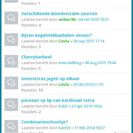
Reacties:
1
Verschillende bloedvinzalm soorten
Laatste bericht door
amber98
«
04 okt 2016 19:37
Reacties:
4
Bijten kegelvlekbarbelen vinnen?
Laatste bericht door
Linda
«
28 sep 2015 17:14
Reacties:
3
Cherrybarbeel
Laatste bericht door
emeraldking
«
08 aug 2015 19:44
Reacties:
5
neontetras jagen op elkaar
Laatste bericht door
Linda
«
29 okt 2014 21:19
Reacties:
10
parasiet op lip van kardinaal tetra
Laatste bericht door
ErikD
«
22 apr 2014 19:56
Reacties:
2
Combinatieschooltje?
Laatste bericht door
karinD
«
11 feb 2014 18:37