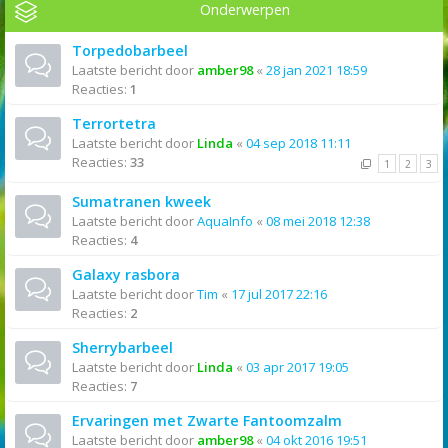
Onderwerpen
Torpedobarbeel
Laatste bericht door
amber98
«
28 jan 2021 18:59
Reacties:
1
Terrortetra
Laatste bericht door
Linda
«
04 sep 2018 11:11
Reacties:
33
1
2
3
Sumatranen kweek
Laatste bericht door
AquaInfo
«
08 mei 2018 12:38
Reacties:
4
Galaxy rasbora
Laatste bericht door
Tim
«
17 jul 2017 22:16
Reacties:
2
Sherrybarbeel
Laatste bericht door
Linda
«
03 apr 2017 19:05
Reacties:
7
Ervaringen met Zwarte Fantoomzalm
Laatste bericht door
amber98
«
04 okt 2016 19:51