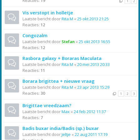
Reacties:
19
1
2
Vis verstopt in holletje
Laatste bericht door
Rita M
«
25 okt 2013 21:25
Reacties:
12
Congozalm
Laatste bericht door
Stefan
«
25 okt 2013 16:55
Reacties:
12
Rasbora galaxy + Boraras Maculata
Laatste bericht door
Rita M
«
20 mei 2013 20:33
Reacties:
11
Borara brigittea + nieuwe vraag
Laatste bericht door
Rita M
«
23 apr 2013 15:29
Reacties:
30
1
2
3
Brigittae vreedzaam?
Laatste bericht door
Max
«
24 feb 2012 11:37
Reacties:
7
Badis buxar india/Badis (sp.) buxar
Laatste bericht door
Jeltje
«
22 aug 2011 17:19