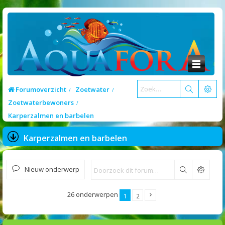
Forumoverzicht
Zoetwater
Zoetwaterbewoners
Karperzalmen en barbelen
Karperzalmen en barbelen
Nieuw onderwerp
Zoek
26 onderwerpen
1
2