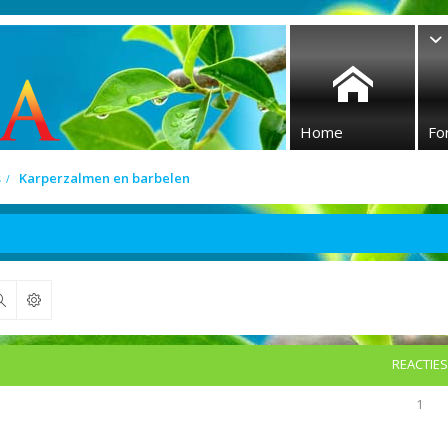
Home
Fo
s
Karperzalmen en barbelen
Zoek
REACTIES
1