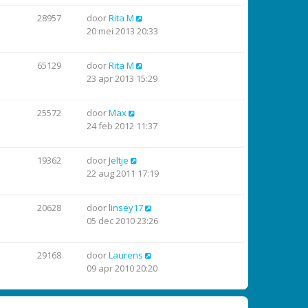
28957
door
Rita M
20 mei 2013 20:33
65129
door
Rita M
23 apr 2013 15:29
25572
door
Max
24 feb 2012 11:37
19362
door
Jeltje
22 aug 2011 17:19
20628
door
linsey17
05 dec 2010 23:26
29168
door
Laurens
09 apr 2010 20:20