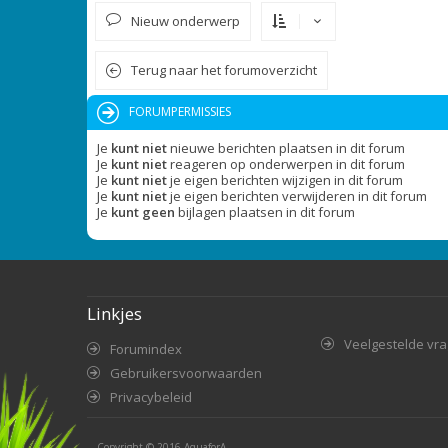
Nieuw onderwerp
Terug naar het forumoverzicht
FORUMPERMISSIES
Je
kunt niet
nieuwe berichten plaatsen in dit forum
Je
kunt niet
reageren op onderwerpen in dit forum
Je
kunt niet
je eigen berichten wijzigen in dit forum
Je
kunt niet
je eigen berichten verwijderen in dit forum
Je
kunt geen
bijlagen plaatsen in dit forum
Linkjes
Veelgestelde vr
Forumindex
Gebruikersvoorwaarden
Privacybeleid
Copyright © 2016
AquaforA