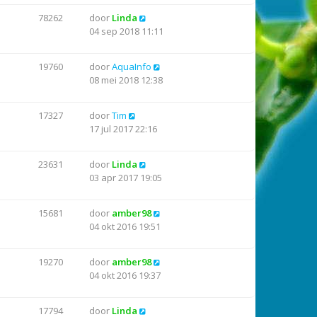
78262
door
Linda
04 sep 2018 11:11
19760
door
AquaInfo
08 mei 2018 12:38
17327
door
Tim
17 jul 2017 22:16
23631
door
Linda
03 apr 2017 19:05
15681
door
amber98
04 okt 2016 19:51
19270
door
amber98
04 okt 2016 19:37
17794
door
Linda