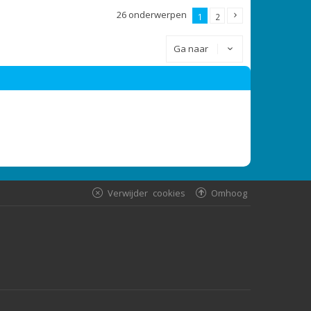
26 onderwerpen
1
2
Ga naar
Verwijder cookies
Omhoog