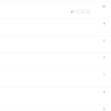
33
1
2
3
4
2
7
1
4
3