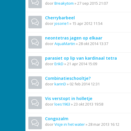
door
Breakytom
»
27 sep 2015 21:07
Cherrybarbeel
door
josorie1
»
15 apr 2012 11:54
neontetras jagen op elkaar
door
AquaMartin
»
28 okt 2014 13:37
parasiet op lip van kardinaal tetra
door
ErikD
»
21 apr 2014 15:09
Combinatieschooltje?
door
karinD
»
02 feb 2014 12:31
Vis verstopt in holletje
door
loes1963
»
23 okt 2013 19:58
Congozalm
door
Visje in het water
»
28 mar 2013 16:12