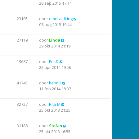
28 sep 2015 17:14
23105
door
emeraldking
08 aug 2015 19:44
27119
door
Linda
29 okt 2014 21:19
19687
door
ErikD
22 apr 2014 19:56
41745
door
karinD
11 feb 2014 18:37
32727
door
Rita M
25 okt 2013 21:25
31188
door
Stefan
25 okt 2013 16:55