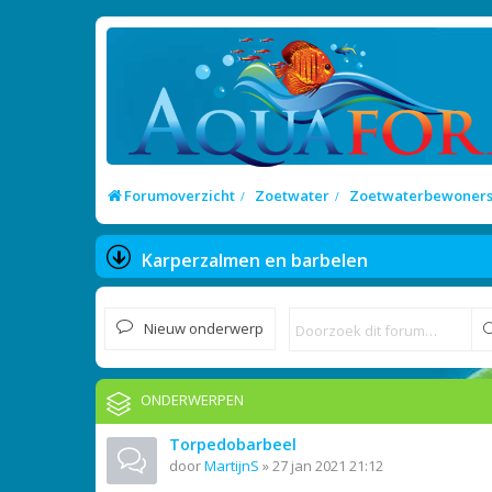
Forumoverzicht
Zoetwater
Zoetwaterbewoner
Karperzalmen en barbelen
Nieuw onderwerp
ONDERWERPEN
Torpedobarbeel
door
MartijnS
»
27 jan 2021 21:12