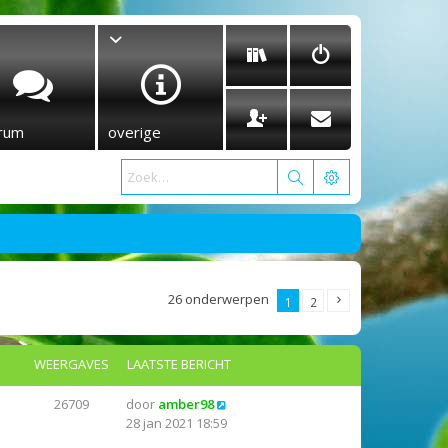
rum
overige
26 onderwerpen
1
2
WEERGAVES
LAATSTE BERICHT
26709
door
amber98
28 jan 2021 18:59