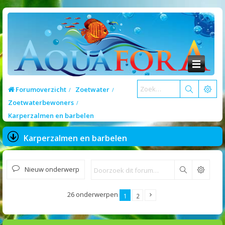
Forumoverzicht
Zoetwater
Zoetwaterbewoners
Karperzalmen en barbelen
Karperzalmen en barbelen
Nieuw onderwerp
Zoek
26 onderwerpen
1
2