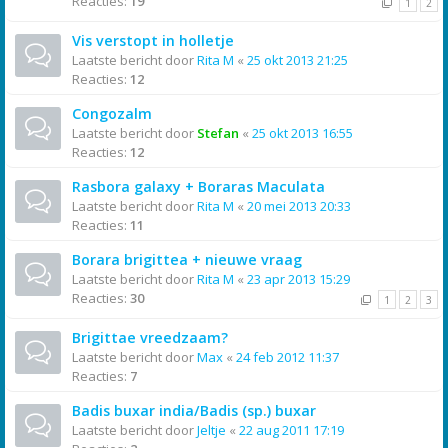
Reacties:
19
1
2
Vis verstopt in holletje
Laatste bericht door
Rita M
«
25 okt 2013 21:25
Reacties:
12
Congozalm
Laatste bericht door
Stefan
«
25 okt 2013 16:55
Reacties:
12
Rasbora galaxy + Boraras Maculata
Laatste bericht door
Rita M
«
20 mei 2013 20:33
Reacties:
11
Borara brigittea + nieuwe vraag
Laatste bericht door
Rita M
«
23 apr 2013 15:29
Reacties:
30
1
2
3
Brigittae vreedzaam?
Laatste bericht door
Max
«
24 feb 2012 11:37
Reacties:
7
Badis buxar india/Badis (sp.) buxar
Laatste bericht door
Jeltje
«
22 aug 2011 17:19