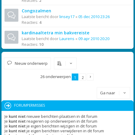
Reacties:
2
Congozalmen
Laatste bericht door
linsey17
«
05 dec 2010 23:26
Reacties:
4
kardinaaltetra min bakvereiste
Laatste bericht door
Laurens
«
09 apr 2010 20:20
Reacties:
10
Nieuw onderwerp
26 onderwerpen
1
2
Ga naar
FORUMPERMISSIES
Je
kunt niet
nieuwe berichten plaatsen in dit forum
Je
kunt niet
reageren op onderwerpen in dit forum
Je
kunt niet
je eigen berichten wijzigen in dit forum
Je
kunt niet
je eigen berichten verwijderen in dit forum