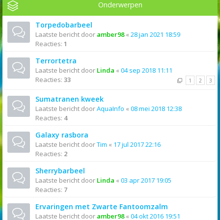
Onderwerpen
Torpedobarbeel
Laatste bericht door
amber98
«
28 jan 2021 18:59
Reacties:
1
Terrortetra
Laatste bericht door
Linda
«
04 sep 2018 11:11
Reacties:
33
1
2
3
Sumatranen kweek
Laatste bericht door
AquaInfo
«
08 mei 2018 12:38
Reacties:
4
Galaxy rasbora
Laatste bericht door
Tim
«
17 jul 2017 22:16
Reacties:
2
Sherrybarbeel
Laatste bericht door
Linda
«
03 apr 2017 19:05
Reacties:
7
Ervaringen met Zwarte Fantoomzalm
Laatste bericht door
amber98
«
04 okt 2016 19:51