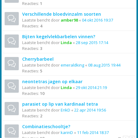
Reacties:
1
Verschillende bloedvinzalm soorten
Laatste bericht door
amber98
«
04 okt 2016 19:37
Reacties:
4
Bijten kegelvlekbarbelen vinnen?
Laatste bericht door
Linda
«
28 sep 2015 17:14
Reacties:
3
Cherrybarbeel
Laatste bericht door
emeraldking
«
08 aug 2015 19:44
Reacties:
5
neontetras jagen op elkaar
Laatste bericht door
Linda
«
29 okt 2014 21:19
Reacties:
10
parasiet op lip van kardinaal tetra
Laatste bericht door
ErikD
«
22 apr 2014 19:56
Reacties:
2
Combinatieschooltje?
Laatste bericht door
karinD
«
11 feb 2014 18:37