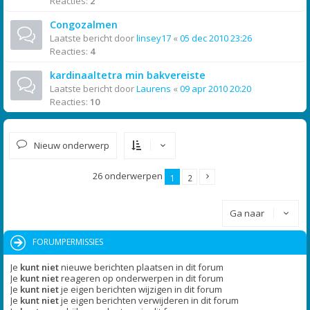
Reacties:
2
Congozalmen
Laatste bericht door
linsey17
«
05 dec 2010 23:26
Reacties:
4
kardinaaltetra min bakvereiste
Laatste bericht door
Laurens
«
09 apr 2010 20:20
Reacties:
10
Nieuw onderwerp
26 onderwerpen
1
2
Ga naar
FORUMPERMISSIES
Je
kunt niet
nieuwe berichten plaatsen in dit forum
Je
kunt niet
reageren op onderwerpen in dit forum
Je
kunt niet
je eigen berichten wijzigen in dit forum
Je
kunt niet
je eigen berichten verwijderen in dit forum