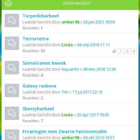
Onderwerpen
Torpedobarbeel
Laatste bericht door
amber98
«
28 jan 2021 18:59
Reacties:
1
Terrortetra
Laatste bericht door
Linda
«
04 sep 2018 11:11
Reacties:
33
1
2
3
Sumatranen kweek
Laatste bericht door
AquaInfo
«
08 mei 2018 12:38
Reacties:
4
Galaxy rasbora
Laatste bericht door
Tim
«
17 jul 2017 22:16
Reacties:
2
Sherrybarbeel
Laatste bericht door
Linda
«
03 apr 2017 19:05
Reacties:
7
Ervaringen met Zwarte Fantoomzalm
Laatste bericht door
amber98
«
04 okt 2016 19:51