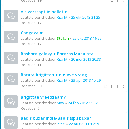
Reacties:
19
1
2
Vis verstopt in holletje
Laatste bericht door
Rita M
«
25 okt 2013 21:25
Reacties:
12
Congozalm
Laatste bericht door
Stefan
«
25 okt 2013 16:55
Reacties:
12
Rasbora galaxy + Boraras Maculata
Laatste bericht door
Rita M
«
20 mei 2013 20:33
Reacties:
11
Borara brigittea + nieuwe vraag
Laatste bericht door
Rita M
«
23 apr 2013 15:29
Reacties:
30
1
2
3
Brigittae vreedzaam?
Laatste bericht door
Max
«
24 feb 2012 11:37
Reacties:
7
Badis buxar india/Badis (sp.) buxar
Laatste bericht door
Jeltje
«
22 aug 2011 17:19