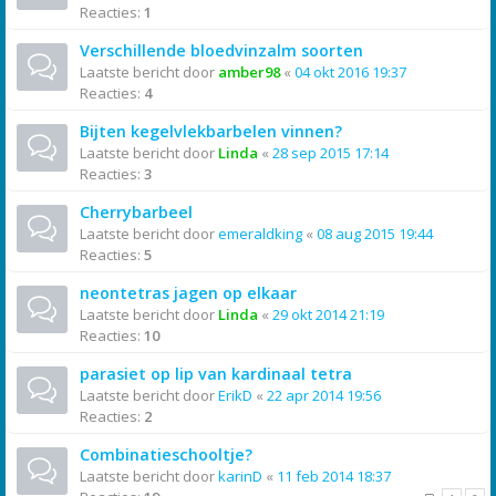
Reacties:
1
Verschillende bloedvinzalm soorten
Laatste bericht door
amber98
«
04 okt 2016 19:37
Reacties:
4
Bijten kegelvlekbarbelen vinnen?
Laatste bericht door
Linda
«
28 sep 2015 17:14
Reacties:
3
Cherrybarbeel
Laatste bericht door
emeraldking
«
08 aug 2015 19:44
Reacties:
5
neontetras jagen op elkaar
Laatste bericht door
Linda
«
29 okt 2014 21:19
Reacties:
10
parasiet op lip van kardinaal tetra
Laatste bericht door
ErikD
«
22 apr 2014 19:56
Reacties:
2
Combinatieschooltje?
Laatste bericht door
karinD
«
11 feb 2014 18:37