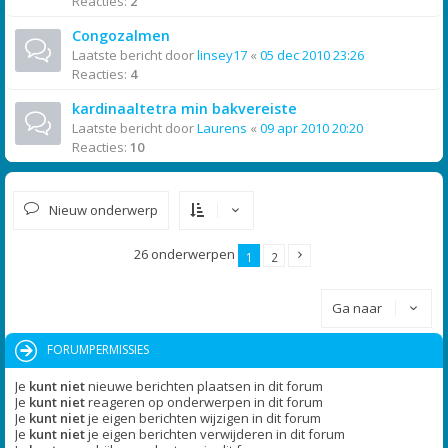
Reacties:
2
Congozalmen
Laatste bericht door
linsey17
«
05 dec 2010 23:26
Reacties:
4
kardinaaltetra min bakvereiste
Laatste bericht door
Laurens
«
09 apr 2010 20:20
Reacties:
10
Nieuw onderwerp
26 onderwerpen
1
2
Ga naar
FORUMPERMISSIES
Je
kunt niet
nieuwe berichten plaatsen in dit forum
Je
kunt niet
reageren op onderwerpen in dit forum
Je
kunt niet
je eigen berichten wijzigen in dit forum
Je
kunt niet
je eigen berichten verwijderen in dit forum