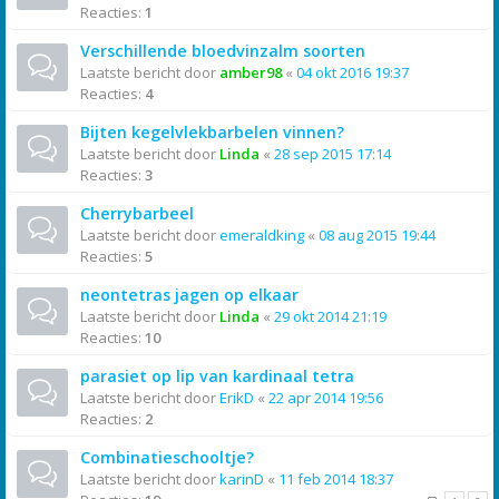
Reacties:
1
Verschillende bloedvinzalm soorten
Laatste bericht door
amber98
«
04 okt 2016 19:37
Reacties:
4
Bijten kegelvlekbarbelen vinnen?
Laatste bericht door
Linda
«
28 sep 2015 17:14
Reacties:
3
Cherrybarbeel
Laatste bericht door
emeraldking
«
08 aug 2015 19:44
Reacties:
5
neontetras jagen op elkaar
Laatste bericht door
Linda
«
29 okt 2014 21:19
Reacties:
10
parasiet op lip van kardinaal tetra
Laatste bericht door
ErikD
«
22 apr 2014 19:56
Reacties:
2
Combinatieschooltje?
Laatste bericht door
karinD
«
11 feb 2014 18:37