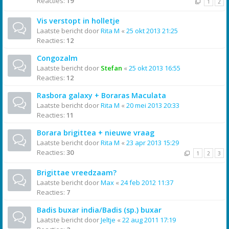
Reacties:
19
1
2
Vis verstopt in holletje
Laatste bericht door
Rita M
«
25 okt 2013 21:25
Reacties:
12
Congozalm
Laatste bericht door
Stefan
«
25 okt 2013 16:55
Reacties:
12
Rasbora galaxy + Boraras Maculata
Laatste bericht door
Rita M
«
20 mei 2013 20:33
Reacties:
11
Borara brigittea + nieuwe vraag
Laatste bericht door
Rita M
«
23 apr 2013 15:29
Reacties:
30
1
2
3
Brigittae vreedzaam?
Laatste bericht door
Max
«
24 feb 2012 11:37
Reacties:
7
Badis buxar india/Badis (sp.) buxar
Laatste bericht door
Jeltje
«
22 aug 2011 17:19