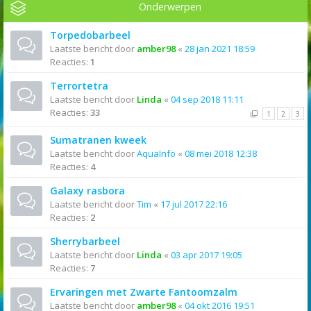
Onderwerpen
Torpedobarbeel
Laatste bericht door
amber98
«
28 jan 2021 18:59
Reacties:
1
Terrortetra
Laatste bericht door
Linda
«
04 sep 2018 11:11
Reacties:
33
1
2
3
Sumatranen kweek
Laatste bericht door
AquaInfo
«
08 mei 2018 12:38
Reacties:
4
Galaxy rasbora
Laatste bericht door
Tim
«
17 jul 2017 22:16
Reacties:
2
Sherrybarbeel
Laatste bericht door
Linda
«
03 apr 2017 19:05
Reacties:
7
Ervaringen met Zwarte Fantoomzalm
Laatste bericht door
amber98
«
04 okt 2016 19:51