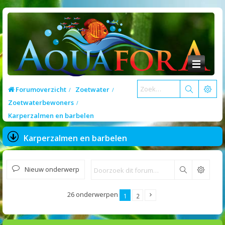
Forumoverzicht
Zoetwater
Zoetwaterbewoners
Karperzalmen en barbelen
Karperzalmen en barbelen
Nieuw onderwerp
Zoek
26 onderwerpen
1
2