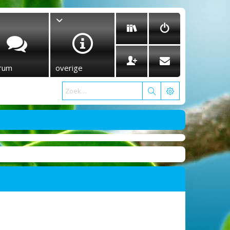
rum
overige