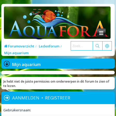
Forumoverzicht
Ledenforum
Mijn aquarium
Mijn aquarium
Je hebt niet de juiste permissies om onderwerpen in dit forum te zien of
te lezen.
AANMELDEN
•
REGISTREER
Gebruikersnaam: