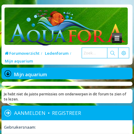
Forumoverzicht
Ledenforum
Mijn aquarium
Mijn aquarium
Je hebt niet de juiste permissies om onderwerpen in dit forum te zien of
te lezen.
AANMELDEN
•
REGISTREER
Gebruikersnaam: