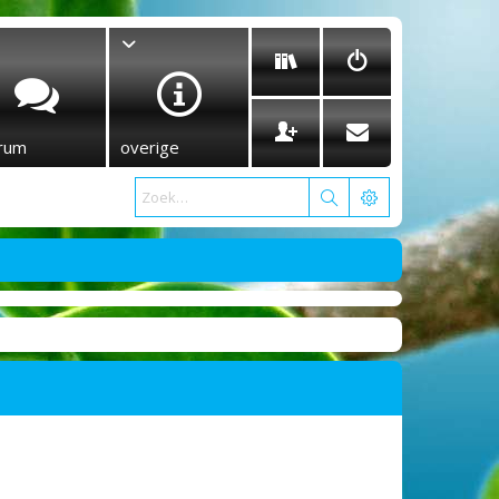
rum
overige