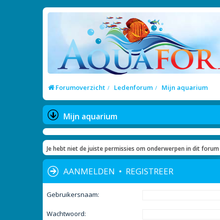
Forumoverzicht
Ledenforum
Mijn aquarium
Mijn aquarium
Je hebt niet de juiste permissies om onderwerpen in dit forum 
AANMELDEN
•
REGISTREER
Gebruikersnaam:
Wachtwoord: