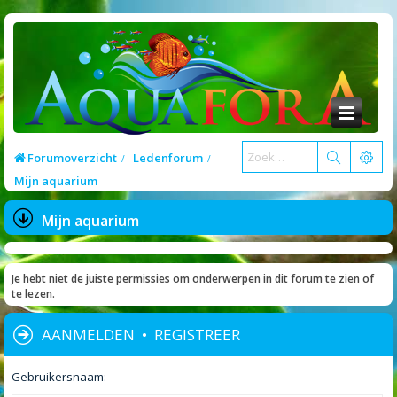
Forumoverzicht
Ledenforum
Mijn aquarium
Mijn aquarium
Je hebt niet de juiste permissies om onderwerpen in dit forum te zien of
te lezen.
AANMELDEN
•
REGISTREER
Gebruikersnaam: