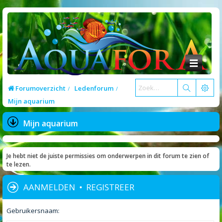
Forumoverzicht
Ledenforum
Mijn aquarium
Mijn aquarium
Je hebt niet de juiste permissies om onderwerpen in dit forum te zien of
te lezen.
AANMELDEN
•
REGISTREER
Gebruikersnaam: