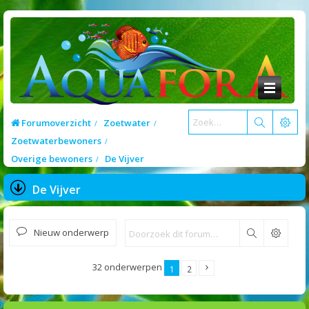
Forumoverzicht
Zoetwater
Zoetwaterbewoners
Overige bewoners
De Vijver
De Vijver
Nieuw onderwerp
Zoek
32 onderwerpen
1
2