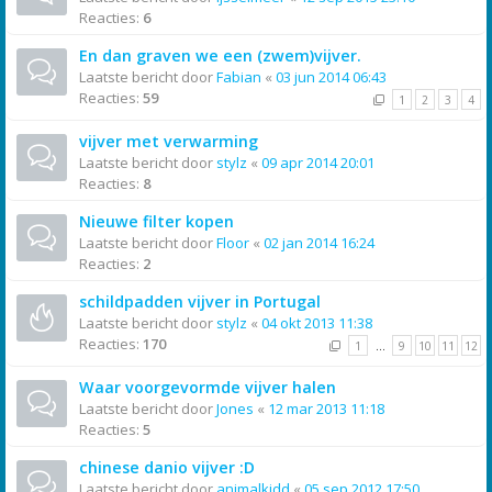
Reacties:
6
En dan graven we een (zwem)vijver.
Laatste bericht door
Fabian
«
03 jun 2014 06:43
Reacties:
59
1
2
3
4
vijver met verwarming
Laatste bericht door
stylz
«
09 apr 2014 20:01
Reacties:
8
Nieuwe filter kopen
Laatste bericht door
Floor
«
02 jan 2014 16:24
Reacties:
2
schildpadden vijver in Portugal
Laatste bericht door
stylz
«
04 okt 2013 11:38
Reacties:
170
1
…
9
10
11
12
Waar voorgevormde vijver halen
Laatste bericht door
Jones
«
12 mar 2013 11:18
Reacties:
5
chinese danio vijver :D
Laatste bericht door
animalkidd
«
05 sep 2012 17:50