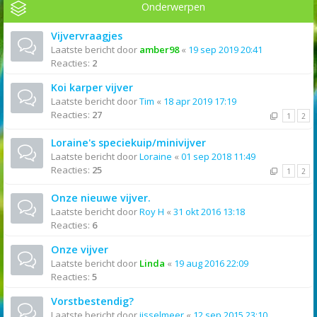
Onderwerpen
Vijvervraagjes
Laatste bericht door
amber98
«
19 sep 2019 20:41
Reacties:
2
Koi karper vijver
Laatste bericht door
Tim
«
18 apr 2019 17:19
Reacties:
27
1
2
Loraine's speciekuip/minivijver
Laatste bericht door
Loraine
«
01 sep 2018 11:49
Reacties:
25
1
2
Onze nieuwe vijver.
Laatste bericht door
Roy H
«
31 okt 2016 13:18
Reacties:
6
Onze vijver
Laatste bericht door
Linda
«
19 aug 2016 22:09
Reacties:
5
Vorstbestendig?
Laatste bericht door
ijsselmeer
«
12 sep 2015 23:10