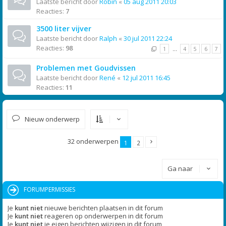
Laatste bericht door
Robin
«
05 aug 2011 20:03
Reacties:
7
3500 liter vijver
Laatste bericht door
Ralph
«
30 jul 2011 22:24
Reacties:
98
1
…
4
5
6
7
Problemen met Goudvissen
Laatste bericht door
René
«
12 jul 2011 16:45
Reacties:
11
Nieuw onderwerp
32 onderwerpen
1
2
Ga naar
FORUMPERMISSIES
Je
kunt niet
nieuwe berichten plaatsen in dit forum
Je
kunt niet
reageren op onderwerpen in dit forum
Je
kunt niet
je eigen berichten wijzigen in dit forum