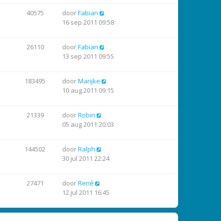
40575
door
Fabian
16 sep 2011 09:58
26110
door
Fabian
13 sep 2011 09:55
183495
door
Marijke
10 aug 2011 09:15
21339
door
Robin
05 aug 2011 20:03
144502
door
Ralph
30 jul 2011 22:24
27471
door
René
12 jul 2011 16:45