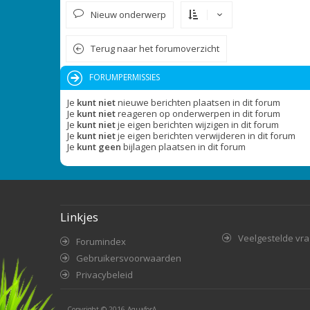
Nieuw onderwerp
Terug naar het forumoverzicht
FORUMPERMISSIES
Je
kunt niet
nieuwe berichten plaatsen in dit forum
Je
kunt niet
reageren op onderwerpen in dit forum
Je
kunt niet
je eigen berichten wijzigen in dit forum
Je
kunt niet
je eigen berichten verwijderen in dit forum
Je
kunt geen
bijlagen plaatsen in dit forum
Linkjes
Veelgestelde vr
Forumindex
Gebruikersvoorwaarden
Privacybeleid
Copyright © 2016
AquaforA