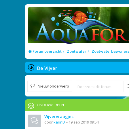
Forumoverzicht
Zoetwater
Zoetwaterbewoner
De Vijver
Nieuw onderwerp
ONDERWERPEN
Vijvervraagjes
door
karinD
»
19 sep 2019 09:54