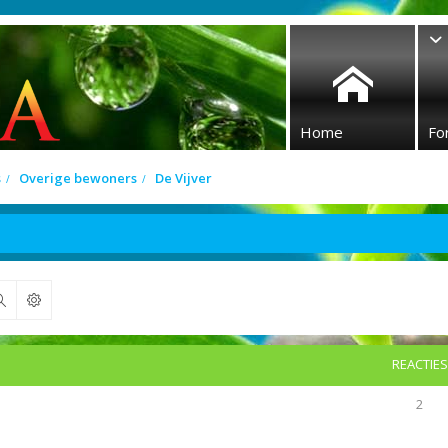
Home
Fo
s
Overige bewoners
De Vijver
Zoek
REACTIES
2