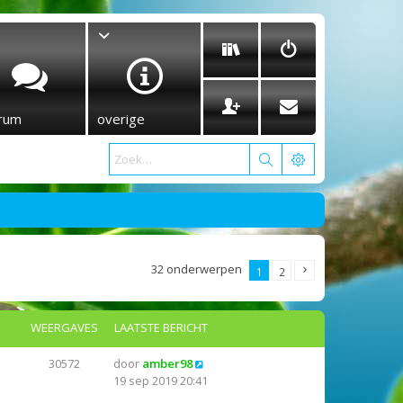
rum
overige
32 onderwerpen
1
2
WEERGAVES
LAATSTE BERICHT
30572
door
amber98
19 sep 2019 20:41