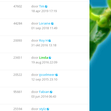
47602
door
Tim
18 apr 2019 17:19
44284
door
Loraine
01 sep 2018 11:49
20093
door
Roy H
31 okt 2016 13:18
23651
door
Linda
19 aug 2016 22:09
20522
door
ijsselmeer
12 sep 2015 23:10
95661
door
Fabian
03 jun 2014 06:43
25594
door
stylz