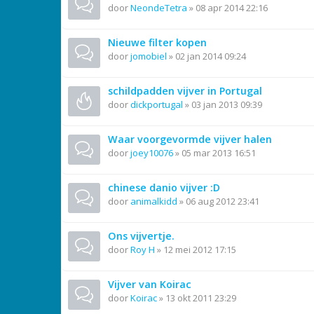
door
NeondeTetra
»
08 apr 2014 22:16
Nieuwe filter kopen
door
jomobiel
»
02 jan 2014 09:24
schildpadden vijver in Portugal
door
dickportugal
»
03 jan 2013 09:39
Waar voorgevormde vijver halen
door
joey10076
»
05 mar 2013 16:51
chinese danio vijver :D
door
animalkidd
»
06 aug 2012 23:41
Ons vijvertje.
door
Roy H
»
12 mei 2012 17:15
Vijver van Koirac
door
Koirac
»
13 okt 2011 23:29