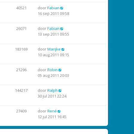
40521
door
Fabian
16 sep 2011 09:58
26071
door
Fabian
13 sep 2011 09:55
183169
door
Marijke
10 aug 2011 09:15
21296
door
Robin
05 aug 2011 20:03
144217
door
Ralph
30 jul 2011 22:24
27409
door
René
12 jul 2011 16:45