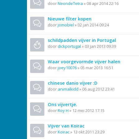
door
NeondeTetra
»
08 apr 2014 22:16
Nieuwe filter kopen
door
jomobiel
»
02 jan 2014 09:24
schildpadden vijver in Portugal
door
dickportugal
»
03 jan 2013 09:39
Waar voorgevormde vijver halen
door
joey10076
»
05 mar 2013 16:51
chinese danio vijver :D
door
animalkidd
»
06 aug 2012 23:41
Ons vijvertje.
door
Roy H
»
12 mei 2012 17:15
Vijver van Koirac
door
Koirac
»
13 okt 2011 23:29