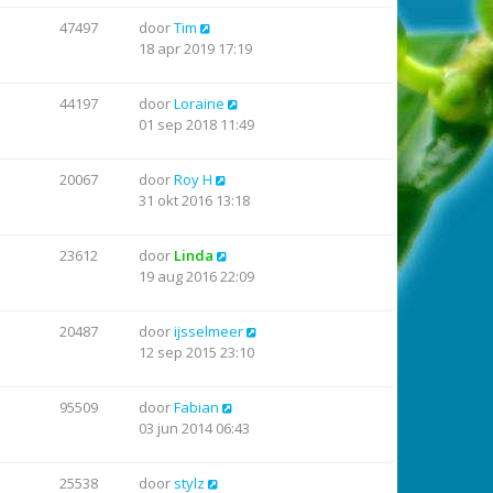
47497
door
Tim
18 apr 2019 17:19
44197
door
Loraine
01 sep 2018 11:49
20067
door
Roy H
31 okt 2016 13:18
23612
door
Linda
19 aug 2016 22:09
20487
door
ijsselmeer
12 sep 2015 23:10
95509
door
Fabian
03 jun 2014 06:43
25538
door
stylz