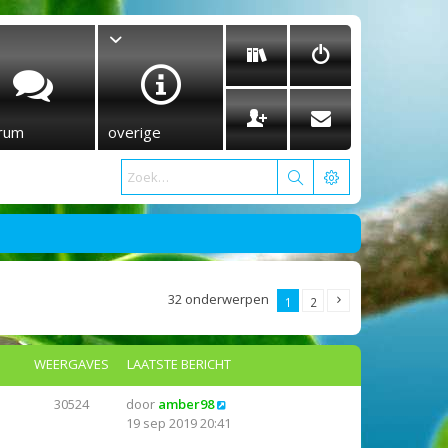
rum
overige
32 onderwerpen
1
2
WEERGAVES
LAATSTE BERICHT
30524
door
amber98
19 sep 2019 20:41