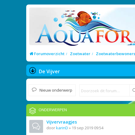
Forumoverzicht
Zoetwater
Zoetwaterbewoner
De Vijver
Nieuw onderwerp
ONDERWERPEN
Vijvervraagjes
door
karinD
»
19 sep 2019 09:54