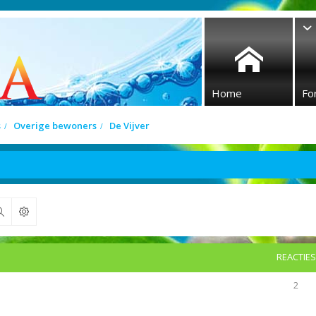
Home
Fo
s
Overige bewoners
De Vijver
Zoek
REACTIES
2