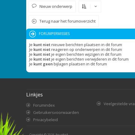
Nieuw onderwerp
Terug naar het forumoverzicht
FORUMPERMISSIES
Je
kunt niet
nieuwe berichten plaatsen in dit forum
Je
kunt niet
reageren op onderwerpen in dit forum
Je
kunt niet
je eigen berichten wijzigen in dit forum
Je
kunt niet
je eigen berichten verwijderen in dit forum
Je
kunt geen
bijlagen plaatsen in dit forum
Linkjes
Veelgestelde vr
Forumindex
Gebruikersvoorwaarden
Privacybeleid
Copyright © 2016
AquaforA