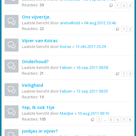
Reacties:
39
1
2
3
Ons vijvertje.
Laatste bericht door
animalkidd
«
04 aug 2012 23:46
Reacties:
22
1
2
Vijver van Koirac
Laatste bericht door
Koirac
«
13 okt 2011 23:29
Onderhoud?
Laatste bericht door
Fabian
«
16 sep 2011 09:58
Reacties:
21
1
2
Veiligheid
Laatste bericht door
Fabian
«
13 sep 2011 09:55
Reacties:
10
Yep, Ik ook 1tje
Laatste bericht door
Marijke
«
10 aug 2011 09:15
Reacties:
105
1
…
5
6
7
8
Jonkjes in vijver?