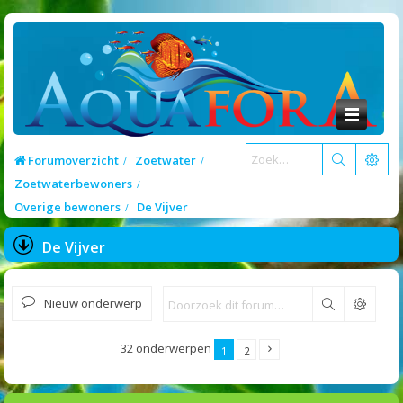
Forumoverzicht
Zoetwater
Zoetwaterbewoners
Overige bewoners
De Vijver
De Vijver
Nieuw onderwerp
Zoek
32 onderwerpen
1
2