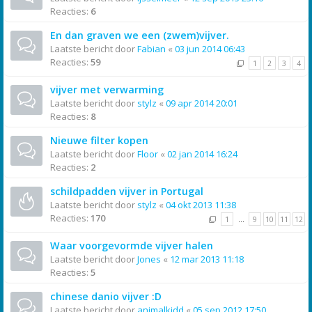
Reacties:
6
En dan graven we een (zwem)vijver.
Laatste bericht door
Fabian
«
03 jun 2014 06:43
Reacties:
59
1
2
3
4
vijver met verwarming
Laatste bericht door
stylz
«
09 apr 2014 20:01
Reacties:
8
Nieuwe filter kopen
Laatste bericht door
Floor
«
02 jan 2014 16:24
Reacties:
2
schildpadden vijver in Portugal
Laatste bericht door
stylz
«
04 okt 2013 11:38
Reacties:
170
1
…
9
10
11
12
Waar voorgevormde vijver halen
Laatste bericht door
Jones
«
12 mar 2013 11:18
Reacties:
5
chinese danio vijver :D
Laatste bericht door
animalkidd
«
05 sep 2012 17:50