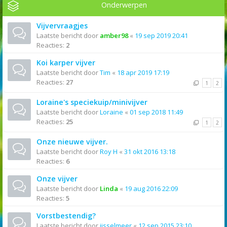
Onderwerpen
Vijvervraagjes
Laatste bericht door
amber98
«
19 sep 2019 20:41
Reacties:
2
Koi karper vijver
Laatste bericht door
Tim
«
18 apr 2019 17:19
Reacties:
27
1
2
Loraine's speciekuip/minivijver
Laatste bericht door
Loraine
«
01 sep 2018 11:49
Reacties:
25
1
2
Onze nieuwe vijver.
Laatste bericht door
Roy H
«
31 okt 2016 13:18
Reacties:
6
Onze vijver
Laatste bericht door
Linda
«
19 aug 2016 22:09
Reacties:
5
Vorstbestendig?
Laatste bericht door
ijsselmeer
«
12 sep 2015 23:10