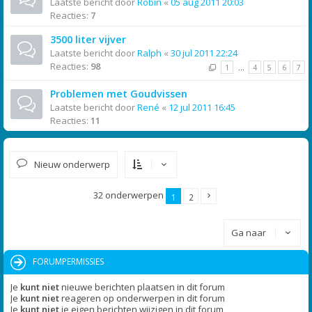
Laatste bericht door
Robin
«
05 aug 2011 20:03
Reacties:
7
3500 liter vijver
Laatste bericht door
Ralph
«
30 jul 2011 22:24
Reacties:
98
1
…
4
5
6
7
Problemen met Goudvissen
Laatste bericht door
René
«
12 jul 2011 16:45
Reacties:
11
Nieuw onderwerp
32 onderwerpen
1
2
Ga naar
FORUMPERMISSIES
Je
kunt niet
nieuwe berichten plaatsen in dit forum
Je
kunt niet
reageren op onderwerpen in dit forum
Je
kunt niet
je eigen berichten wijzigen in dit forum