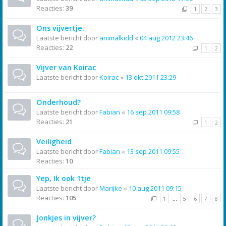
Reacties:
39
1
2
3
Ons vijvertje.
Laatste bericht door
animalkidd
«
04 aug 2012 23:46
Reacties:
22
1
2
Vijver van Koirac
Laatste bericht door
Koirac
«
13 okt 2011 23:29
Onderhoud?
Laatste bericht door
Fabian
«
16 sep 2011 09:58
Reacties:
21
1
2
Veiligheid
Laatste bericht door
Fabian
«
13 sep 2011 09:55
Reacties:
10
Yep, Ik ook 1tje
Laatste bericht door
Marijke
«
10 aug 2011 09:15
Reacties:
105
1
…
5
6
7
8
Jonkjes in vijver?