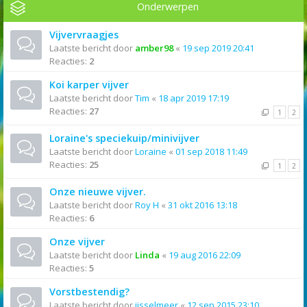
Onderwerpen
Vijvervraagjes
Laatste bericht door
amber98
«
19 sep 2019 20:41
Reacties:
2
Koi karper vijver
Laatste bericht door
Tim
«
18 apr 2019 17:19
Reacties:
27
1
2
Loraine's speciekuip/minivijver
Laatste bericht door
Loraine
«
01 sep 2018 11:49
Reacties:
25
1
2
Onze nieuwe vijver.
Laatste bericht door
Roy H
«
31 okt 2016 13:18
Reacties:
6
Onze vijver
Laatste bericht door
Linda
«
19 aug 2016 22:09
Reacties:
5
Vorstbestendig?
Laatste bericht door
ijsselmeer
«
12 sep 2015 23:10