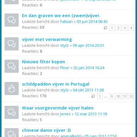
Reacties:
6
En dan graven we een (zwem)vijver.
Laatste bericht door
Fabian
«
03 jun 2014 06:43
Reacties:
59
1
2
3
4
vijver met verwarming
Laatste bericht door
stylz
«
09 apr 2014 20:01
Reacties:
8
Nieuwe filter kopen
Laatste bericht door
Floor
«
02 jan 2014 16:24
Reacties:
2
schildpadden vijver in Portugal
Laatste bericht door
stylz
«
04 okt 2013 11:38
Reacties:
170
1
…
9
10
11
12
Waar voorgevormde vijver halen
Laatste bericht door
Jones
«
12 mar 2013 11:18
Reacties:
5
chinese danio vijver :D
Laatste bericht door
animalkidd
«
05 sep 2012 17:50