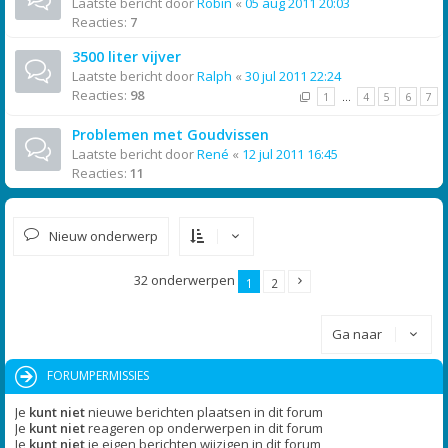
Laatste bericht door
Robin
«
05 aug 2011 20:03
Reacties:
7
3500 liter vijver
Laatste bericht door
Ralph
«
30 jul 2011 22:24
Reacties:
98
1
…
4
5
6
7
Problemen met Goudvissen
Laatste bericht door
René
«
12 jul 2011 16:45
Reacties:
11
Nieuw onderwerp
32 onderwerpen
1
2
Ga naar
FORUMPERMISSIES
Je
kunt niet
nieuwe berichten plaatsen in dit forum
Je
kunt niet
reageren op onderwerpen in dit forum
Je
kunt niet
je eigen berichten wijzigen in dit forum