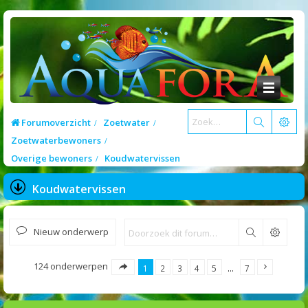
Forumoverzicht
Zoetwater
Zoetwaterbewoners
Overige bewoners
Koudwatervissen
Koudwatervissen
Nieuw onderwerp
Zoek
124 onderwerpen
1
2
3
4
5
…
7