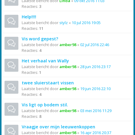
Laatste bericht door
Linda
«
09 okt 2016 11:03
Reacties:
3
Help!!!!
Laatste bericht door
stylz
«
10 jul 2016 19:05
Reacties:
11
Vis word gepest?
Laatste bericht door
amber98
«
02 jul 2016 22:46
Reacties:
4
Het verhaal van Wally
Laatste bericht door
amber98
«
28 jun 2016 23:17
Reacties:
1
twee sluierstaart vissen
Laatste bericht door
amber98
«
19 jun 2016 22:10
Reacties:
4
Vis ligt op bodem stil.
Laatste bericht door
amber98
«
03 mei 2016 11:29
Reacties:
8
Vraagje over mijn leeuwenkoppen
Laatste bericht door
amber98
«
16 apr 2016 20:37