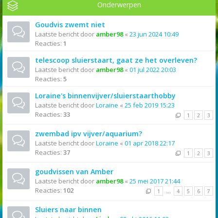
Onderwerpen
Goudvis zwemt niet
Laatste bericht door
amber98
«
23 jun 2024 10:49
Reacties:
1
telescoop sluierstaart, gaat ze het overleven?
Laatste bericht door
amber98
«
01 jul 2022 20:03
Reacties:
5
Loraine's binnenvijver/sluierstaarthobby
Laatste bericht door
Loraine
«
25 feb 2019 15:23
Reacties:
33
1
2
3
zwembad ipv vijver/aquarium?
Laatste bericht door
Loraine
«
01 apr 2018 22:17
Reacties:
37
1
2
3
goudvissen van Amber
Laatste bericht door
amber98
«
25 mei 2017 21:44
Reacties:
102
1
…
4
5
6
7
Sluiers naar binnen