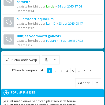
samen?
Laatste bericht door
Linda
«
24 apr 2015 17:04
Reacties:
14
sluierstaart aquarium
Laatste bericht door
karinD
«
23 apr 2015 08:47
Reacties:
12
Bultjes voorhoofd goudvis
Laatste bericht door
Fabian
«
16 apr 2015 07:23
Reacties:
7
Nieuw onderwerp
124 onderwerpen
1
2
3
4
5
…
7
Ga naar
FORUMPERMISSIES
Je
kunt niet
nieuwe berichten plaatsen in dit forum
Je
kunt niet
reageren op onderwerpen in dit forum