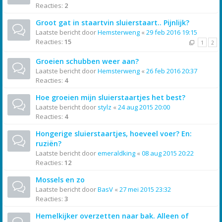
Reacties:
2
Groot gat in staartvin sluierstaart.. Pijnlijk?
Laatste bericht door
Hemsterweng
«
29 feb 2016 19:15
Reacties:
15
1
2
Groeien schubben weer aan?
Laatste bericht door
Hemsterweng
«
26 feb 2016 20:37
Reacties:
4
Hoe groeien mijn sluierstaartjes het best?
Laatste bericht door
stylz
«
24 aug 2015 20:00
Reacties:
4
Hongerige sluierstaartjes, hoeveel voer? En:
ruziën?
Laatste bericht door
emeraldking
«
08 aug 2015 20:22
Reacties:
12
Mossels en zo
Laatste bericht door
BasV
«
27 mei 2015 23:32
Reacties:
3
Hemelkijker overzetten naar bak. Alleen of