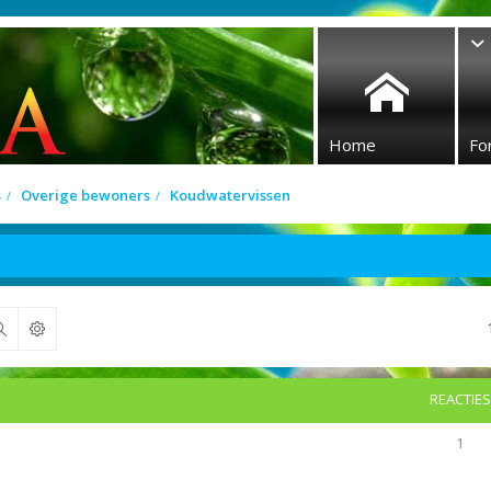
Home
Fo
s
Overige bewoners
Koudwatervissen
Zoek
REACTIES
1