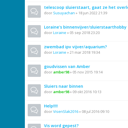
telescoop sluierstaart, gaat ze het over
door
Susuyachan
»
18 jun 2022 21:39
Loraine's binnenvijver/sluierstaarthobby
door
Loraine
»
05 sep 2018 23:20
zwembad ipv vijver/aquarium?
door
Loraine
»
21 mar 2018 19:34
goudvissen van Amber
door
amber98
»
05 nov 2015 19:14
Sluiers naar binnen
door
amber98
»
09 okt 2016 10:13
Help!!!!
door
VisenSlak2016
»
08 jul 2016 09:10
Vis word gepest?