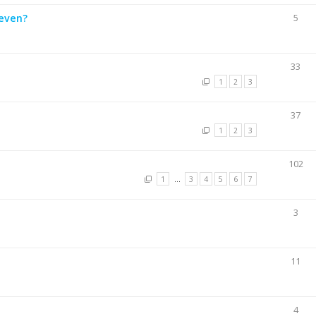
leven?
5
33
1
2
3
37
1
2
3
102
1
…
3
4
5
6
7
3
11
4