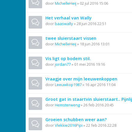
door
MichelleHeij
»
02 jul 2016 15:06
Het verhaal van Wally
door
baaswally
»
28 jun 2016 22:51
twee sluierstaart vissen
door
MichelleHeij
»
18 jun 2016 13:01
Vis ligt op bodem stil.
door
jordan77
»
01 mei 2016 19:16
Vraagje over mijn leeuwenkoppen
door
Leeuwkop1987
»
16 apr 2016 11:04
Groot gat in staartvin sluierstaart.. Pijnli
door
Hemsterweng
»
26 feb 2016 20:45
Groeien schubben weer aan?
door
Vlekkie2016Pipi
»
22 feb 2016 22:28