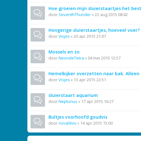
Hoe groeien mijn sluierstaartjes het bes
door
SeventhThunder
»
22 aug 2015 08:42
Hongerige sluierstaartjes, hoeveel voer? 
door
Visjes
»
20 apr 2015 21:07
Mossels en zo
door
NeondeTetra
»
04 mei 2015 12:57
Hemelkijker overzetten naar bak. Alleen
door
Visjes
»
13 apr 2015 22:51
sluierstaart aquarium
door
Neptunus
»
17 apr 2015 16:27
Bultjes voorhoofd goudvis
door
ronaldvis
»
14 apr 2015 15:00