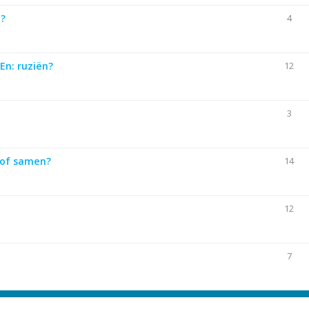
t?
4
En: ruziën?
12
3
 of samen?
14
12
7