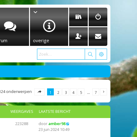
rum
overige
124 onderwerpen
1
2
3
4
5
…
7
WEERGAVES
LAATSTE BERICHT
223288
door
amber98
23 jun 2024 10:49