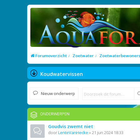
Forumoverzicht
Zoetwater
Zoetwaterbewoner
Koudwatervissen
Nieuw onderwerp
ONDERWERPEN
Goudvis zwemt niet
door
LenteVanHecke
»
21 jun 2024 18:33