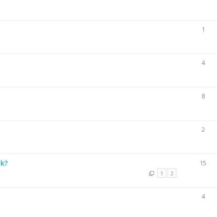
1
4
8
2
jk?
15
1
2
4