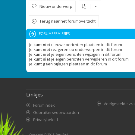
Nieuw onderwerp
Terug naar het forumoverzicht
FORUMPERMISSIES
Je
kunt niet
nieuwe berichten plaatsen in dit forum
Je
kunt niet
reageren op onderwerpen in dit forum
Je
kunt niet
je eigen berichten wijzigen in dit forum
Je
kunt niet
je eigen berichten verwijderen in dit forum
Je
kunt geen
bijlagen plaatsen in dit forum
Linkjes
Veelgestelde vr
Forumindex
Gebruikersvoorwaarden
Privacybeleid
Copyright © 2016
AquaforA