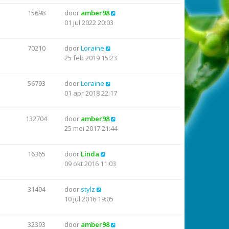
15698
door
amber98
01 jul 2022 20:03
70210
door
Loraine
25 feb 2019 15:23
56793
door
Loraine
01 apr 2018 22:17
132704
door
amber98
25 mei 2017 21:44
16365
door
Linda
09 okt 2016 11:03
31404
door
stylz
10 jul 2016 19:05
32393
door
amber98