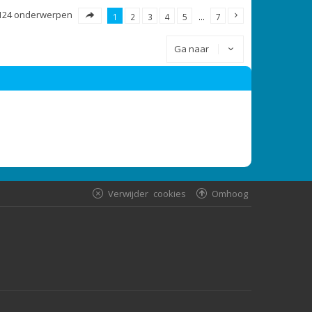
124 onderwerpen
1
2
3
4
5
…
7
Ga naar
Verwijder cookies
Omhoog