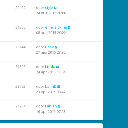
20469
door
stylz
24 aug 2015 20:00
31380
door
emeraldking
08 aug 2015 20:22
16144
door
BasV
27 mei 2015 23:32
31608
door
Linda
24 apr 2015 17:04
28792
door
karinD
23 apr 2015 08:47
21234
door
Fabian
16 apr 2015 07:23