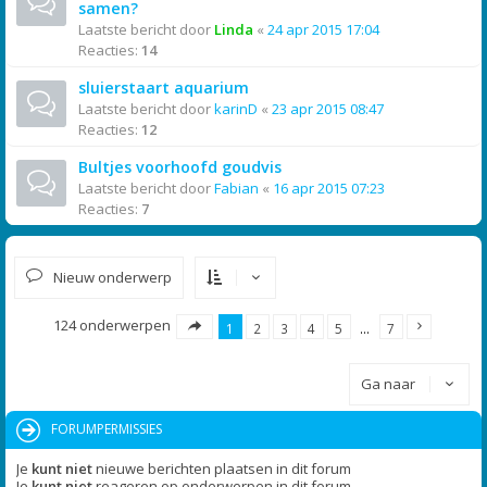
samen?
Laatste bericht door
Linda
«
24 apr 2015 17:04
Reacties:
14
sluierstaart aquarium
Laatste bericht door
karinD
«
23 apr 2015 08:47
Reacties:
12
Bultjes voorhoofd goudvis
Laatste bericht door
Fabian
«
16 apr 2015 07:23
Reacties:
7
Nieuw onderwerp
124 onderwerpen
1
2
3
4
5
…
7
Ga naar
FORUMPERMISSIES
Je
kunt niet
nieuwe berichten plaatsen in dit forum
Je
kunt niet
reageren op onderwerpen in dit forum