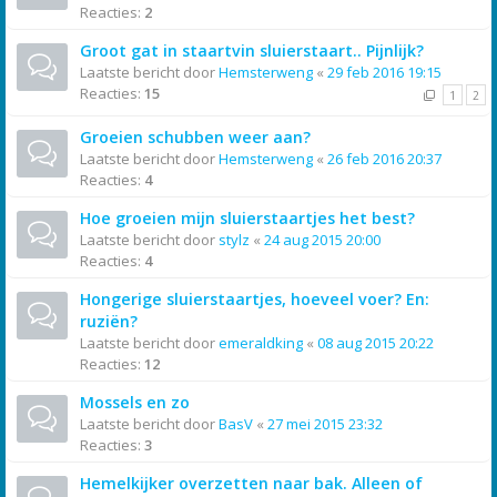
Reacties:
2
Groot gat in staartvin sluierstaart.. Pijnlijk?
Laatste bericht door
Hemsterweng
«
29 feb 2016 19:15
Reacties:
15
1
2
Groeien schubben weer aan?
Laatste bericht door
Hemsterweng
«
26 feb 2016 20:37
Reacties:
4
Hoe groeien mijn sluierstaartjes het best?
Laatste bericht door
stylz
«
24 aug 2015 20:00
Reacties:
4
Hongerige sluierstaartjes, hoeveel voer? En:
ruziën?
Laatste bericht door
emeraldking
«
08 aug 2015 20:22
Reacties:
12
Mossels en zo
Laatste bericht door
BasV
«
27 mei 2015 23:32
Reacties:
3
Hemelkijker overzetten naar bak. Alleen of