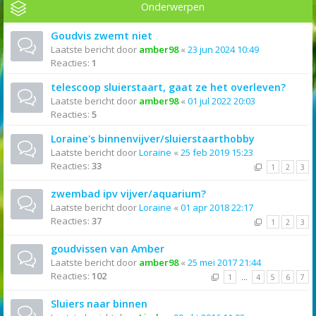
Onderwerpen
Goudvis zwemt niet
Laatste bericht door
amber98
«
23 jun 2024 10:49
Reacties:
1
telescoop sluierstaart, gaat ze het overleven?
Laatste bericht door
amber98
«
01 jul 2022 20:03
Reacties:
5
Loraine's binnenvijver/sluierstaarthobby
Laatste bericht door
Loraine
«
25 feb 2019 15:23
Reacties:
33
1
2
3
zwembad ipv vijver/aquarium?
Laatste bericht door
Loraine
«
01 apr 2018 22:17
Reacties:
37
1
2
3
goudvissen van Amber
Laatste bericht door
amber98
«
25 mei 2017 21:44
Reacties:
102
1
…
4
5
6
7
Sluiers naar binnen