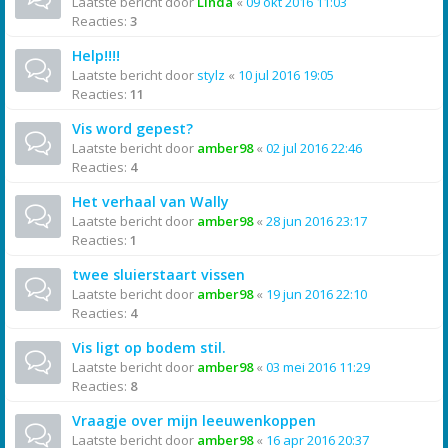
Laatste bericht door
Linda
«
09 okt 2016 11:03
Reacties:
3
Help!!!!
Laatste bericht door
stylz
«
10 jul 2016 19:05
Reacties:
11
Vis word gepest?
Laatste bericht door
amber98
«
02 jul 2016 22:46
Reacties:
4
Het verhaal van Wally
Laatste bericht door
amber98
«
28 jun 2016 23:17
Reacties:
1
twee sluierstaart vissen
Laatste bericht door
amber98
«
19 jun 2016 22:10
Reacties:
4
Vis ligt op bodem stil.
Laatste bericht door
amber98
«
03 mei 2016 11:29
Reacties:
8
Vraagje over mijn leeuwenkoppen
Laatste bericht door
amber98
«
16 apr 2016 20:37