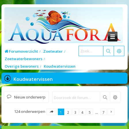
Forumoverzicht
Zoetwater
Zoetwaterbewoners
Overige bewoners
Koudwatervissen
Koudwatervissen
Nieuw onderwerp
Zoek
124 onderwerpen
1
2
3
4
5
…
7