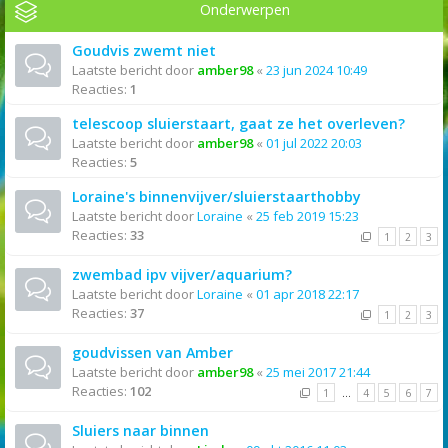
Onderwerpen
Goudvis zwemt niet
Laatste bericht door
amber98
«
23 jun 2024 10:49
Reacties:
1
telescoop sluierstaart, gaat ze het overleven?
Laatste bericht door
amber98
«
01 jul 2022 20:03
Reacties:
5
Loraine's binnenvijver/sluierstaarthobby
Laatste bericht door
Loraine
«
25 feb 2019 15:23
Reacties:
33
1
2
3
zwembad ipv vijver/aquarium?
Laatste bericht door
Loraine
«
01 apr 2018 22:17
Reacties:
37
1
2
3
goudvissen van Amber
Laatste bericht door
amber98
«
25 mei 2017 21:44
Reacties:
102
1
…
4
5
6
7
Sluiers naar binnen