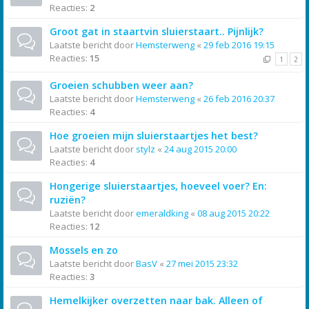
Reacties:
2
Groot gat in staartvin sluierstaart.. Pijnlijk?
Laatste bericht door
Hemsterweng
«
29 feb 2016 19:15
Reacties:
15
1
2
Groeien schubben weer aan?
Laatste bericht door
Hemsterweng
«
26 feb 2016 20:37
Reacties:
4
Hoe groeien mijn sluierstaartjes het best?
Laatste bericht door
stylz
«
24 aug 2015 20:00
Reacties:
4
Hongerige sluierstaartjes, hoeveel voer? En:
ruziën?
Laatste bericht door
emeraldking
«
08 aug 2015 20:22
Reacties:
12
Mossels en zo
Laatste bericht door
BasV
«
27 mei 2015 23:32
Reacties:
3
Hemelkijker overzetten naar bak. Alleen of