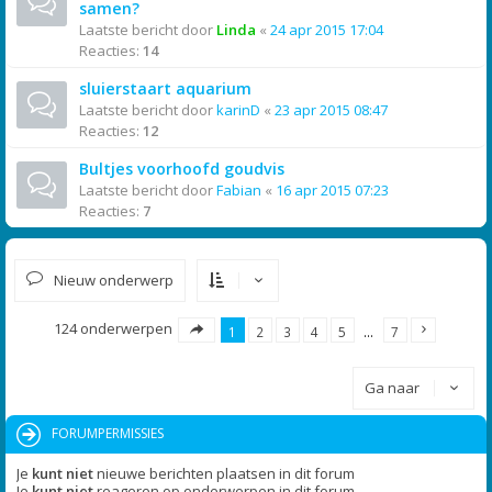
samen?
Laatste bericht door
Linda
«
24 apr 2015 17:04
Reacties:
14
sluierstaart aquarium
Laatste bericht door
karinD
«
23 apr 2015 08:47
Reacties:
12
Bultjes voorhoofd goudvis
Laatste bericht door
Fabian
«
16 apr 2015 07:23
Reacties:
7
Nieuw onderwerp
124 onderwerpen
1
2
3
4
5
…
7
Ga naar
FORUMPERMISSIES
Je
kunt niet
nieuwe berichten plaatsen in dit forum
Je
kunt niet
reageren op onderwerpen in dit forum