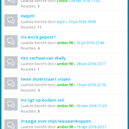
Laatste bericht door
Linda
«
09 okt 2016 11:03
Reacties:
3
Help!!!!
Laatste bericht door
stylz
«
10 jul 2016 19:05
Reacties:
11
Vis word gepest?
Laatste bericht door
amber98
«
02 jul 2016 22:46
Reacties:
4
Het verhaal van Wally
Laatste bericht door
amber98
«
28 jun 2016 23:17
Reacties:
1
twee sluierstaart vissen
Laatste bericht door
amber98
«
19 jun 2016 22:10
Reacties:
4
Vis ligt op bodem stil.
Laatste bericht door
amber98
«
03 mei 2016 11:29
Reacties:
8
Vraagje over mijn leeuwenkoppen
Laatste bericht door
amber98
«
16 apr 2016 20:37