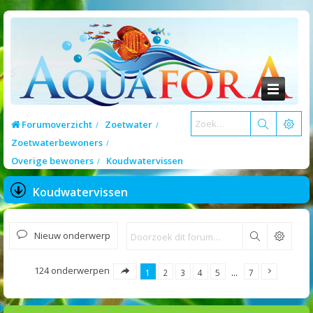
Forumoverzicht
Zoetwater
Zoetwaterbewoners
Overige bewoners
Koudwatervissen
Koudwatervissen
Nieuw onderwerp
Zoek
124 onderwerpen
1
2
3
4
5
…
7