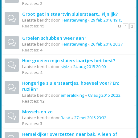
Reacties:
2
Groot gat in staartvin sluierstaart.. Pijnlijk?
Laatste bericht door
Hemsterweng
«
29 feb 2016 19:15
Reacties:
15
1
2
Groeien schubben weer aan?
Laatste bericht door
Hemsterweng
«
26 feb 2016 20:37
Reacties:
4
Hoe groeien mijn sluierstaartjes het best?
Laatste bericht door
stylz
«
24 aug 2015 20:00
Reacties:
4
Hongerige sluierstaartjes, hoeveel voer? En:
ruziën?
Laatste bericht door
emeraldking
«
08 aug 2015 20:22
Reacties:
12
Mossels en zo
Laatste bericht door
BasV
«
27 mei 2015 23:32
Reacties:
3
Hemelkijker overzetten naar bak. Alleen of