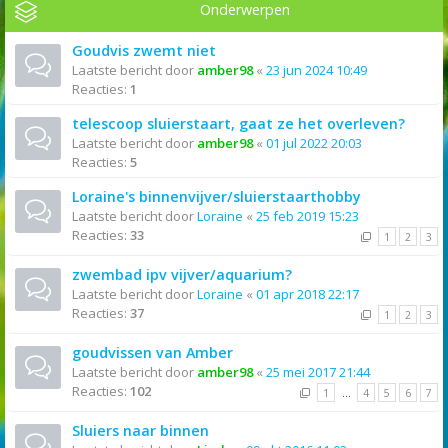
Onderwerpen
Goudvis zwemt niet
Laatste bericht door
amber98
«
23 jun 2024 10:49
Reacties:
1
telescoop sluierstaart, gaat ze het overleven?
Laatste bericht door
amber98
«
01 jul 2022 20:03
Reacties:
5
Loraine's binnenvijver/sluierstaarthobby
Laatste bericht door
Loraine
«
25 feb 2019 15:23
Reacties:
33
1
2
3
zwembad ipv vijver/aquarium?
Laatste bericht door
Loraine
«
01 apr 2018 22:17
Reacties:
37
1
2
3
goudvissen van Amber
Laatste bericht door
amber98
«
25 mei 2017 21:44
Reacties:
102
1
…
4
5
6
7
Sluiers naar binnen