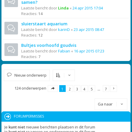
samen?
Laatste bericht door
Linda
«
24 apr 2015 17:04
Reacties:
14
sluierstaart aquarium
Laatste bericht door
karinD
«
23 apr 2015 08:47
Reacties:
12
Bultjes voorhoofd goudvis
Laatste bericht door
Fabian
«
16 apr 2015 07:23
Reacties:
7
Nieuw onderwerp
124 onderwerpen
1
2
3
4
5
…
7
Ga naar
FORUMPERMISSIES
Je
kunt niet
nieuwe berichten plaatsen in dit forum
Je
kunt niet
reageren op onderwerpen in dit forum