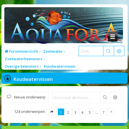
Forumoverzicht
Zoetwater
Zoetwaterbewoners
Overige bewoners
Koudwatervissen
Koudwatervissen
Nieuw onderwerp
Zoek
124 onderwerpen
1
2
3
4
5
…
7