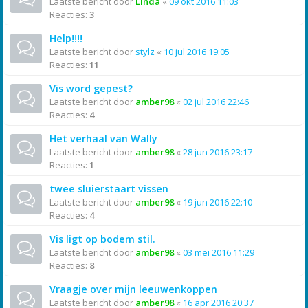
Laatste bericht door
Linda
«
09 okt 2016 11:03
Reacties:
3
Help!!!!
Laatste bericht door
stylz
«
10 jul 2016 19:05
Reacties:
11
Vis word gepest?
Laatste bericht door
amber98
«
02 jul 2016 22:46
Reacties:
4
Het verhaal van Wally
Laatste bericht door
amber98
«
28 jun 2016 23:17
Reacties:
1
twee sluierstaart vissen
Laatste bericht door
amber98
«
19 jun 2016 22:10
Reacties:
4
Vis ligt op bodem stil.
Laatste bericht door
amber98
«
03 mei 2016 11:29
Reacties:
8
Vraagje over mijn leeuwenkoppen
Laatste bericht door
amber98
«
16 apr 2016 20:37